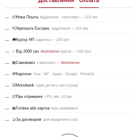
Доставлення
Оплата
Нова Пошта
📦
відділення · поштомат — 115 грн
Укрпошта Експрес
📮
відділення — 115 грн
Кур'єр НП
🚚
адресна — 200 грн
Від 2000 грн
✨
безплатно
(кур'єр — 100 грн)
Самовивіз
🏪
з магазину —
безплатно
Карткою
💳
Visa · MC · Apple · Google · Privat24
Monobank
🐱
один дотик у застосунку
При отриманні
📦
+2%, мін. 10 грн
Готівка або картка
🏪
при самовивозі
За договором
🤝
для юридичних осіб