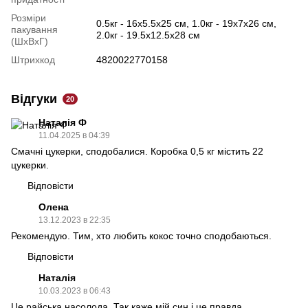
Розміри
0.5кг - 16х5.5х25 см, 1.0кг - 19х7х26 см,
пакування
2.0кг - 19.5х12.5х28 см
(ШхВхГ)
Штрихкод
4820022770158
Відгуки
20
Наталія Ф
11.04.2025 в 04:39
Смачні цукерки, сподобалися. Коробка 0,5 кг містить 22
цукерки.
Відповісти
Олена
13.12.2023 в 22:35
Рекомендую. Тим, хто любить кокос точно сподобаються.
Відповісти
Наталія
10.03.2023 в 06:43
Це райська насолода. Так каже мій син і це правда.