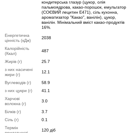
кондитерська глазур (цукор, олія
пальмоядрова, какао-порошок, емульгатор
(СОЄВИЙ лецитин Е471), сіль кухонна,
ароматизатор "Какао", ванілін), цукор,
ванілін. Мінімальний вміст какао-продуктів
16%.
Енергетична
2038
цінність (кДж)
Калорійність
487
(Ккал)
Жирів (г)
25.7
з них насичені
12.1
жири (г)
Вуглеводів (г)
58.9
з них цукри (г)
41.1
Харчові
3.0
волокна (г)
Білків (г)
3.7
Сіль (г)
0.1
Термін
120 діб
придатності