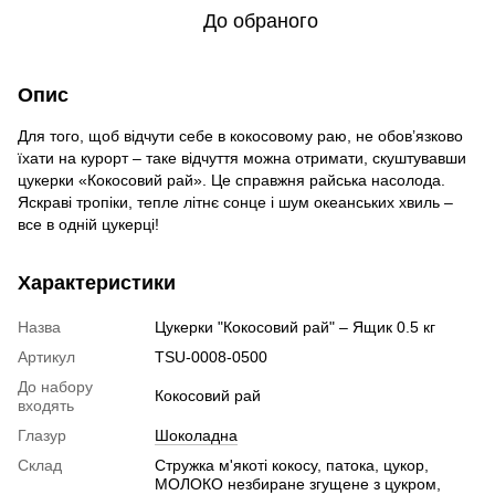
До обраного
Опис
Для того, щоб відчути себе в кокосовому раю, не обов’язково
їхати на курорт – таке відчуття можна отримати, скуштувавши
цукерки «Кокосовий рай». Це справжня райська насолода.
Яскраві тропіки, тепле літнє сонце і шум океанських хвиль –
все в одній цукерці!
Характеристики
Назва
Цукерки "Кокосовий рай" – Ящик 0.5 кг
Артикул
TSU-0008-0500
До набору
Кокосовий рай
входять
Глазур
Шоколадна
Склад
Стружка м'якоті кокосу, патока, цукор,
МОЛОКО незбиране згущене з цукром,