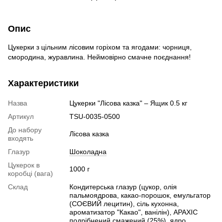
Опис
Цукерки з цільним лісовим горіхом та ягодами: чорниця,
смородина, журавлина. Неймовірно смачне поєднання!
Характеристики
Назва
Цукерки "Лісова казка" – Ящик 0.5 кг
Артикул
TSU-0035-0500
До набору
Лісова казка
входять
Глазур
Шоколадна
Цукерок в
1000 г
коробці (вага)
Склад
Кондитерська глазур (цукор, олія
пальмоядрова, какао-порошок, емульгатор
(СОЄВИЙ лецитин), сіль кухонна,
ароматизатор "Какао", ванілін), АРАХІС
подрібнений смажений (25%), ядро