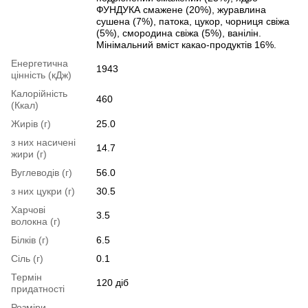
ФУНДУКА смажене (20%), журавлина
сушена (7%), патока, цукор, чорниця свіжа
(5%), смородина свіжа (5%), ванілін.
Мінімальний вміст какао-продуктів 16%.
Енергетична
1943
цінність (кДж)
Калорійність
460
(Ккал)
Жирів (г)
25.0
з них насичені
14.7
жири (г)
Вуглеводів (г)
56.0
з них цукри (г)
30.5
Харчові
3.5
волокна (г)
Білків (г)
6.5
Сіль (г)
0.1
Термін
120 діб
придатності
Розміри