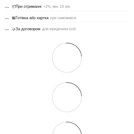
При отриманні
📦
+2%, мін. 10 грн
Готівка або картка
🏪
при самовивозі
За договором
🤝
для юридичних осіб