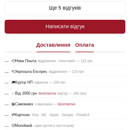
Ще 5 відгуків
Написати відгук
Доставлення
Оплата
Нова Пошта
📦
відділення · поштомат — 115 грн
Укрпошта Експрес
📮
відділення — 115 грн
Кур'єр НП
🚚
адресна — 200 грн
Від 2000 грн
✨
безплатно
(кур'єр — 100 грн)
Самовивіз
🏪
з магазину —
безплатно
Карткою
💳
Visa · MC · Apple · Google · Privat24
Monobank
🐱
один дотик у застосунку