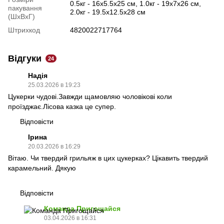
0.5кг - 16х5.5х25 см, 1.0кг - 19х7х26 см,
пакування
2.0кг - 19.5х12.5х28 см
(ШхВхГ)
Штрихкод
4820022717764
Відгуки
24
Надія
25.03.2026 в 19:23
Цукерки чудові.Завжди щамовляю чоловікові коли
проїзджає.Лісова казка це супер.
Відповісти
Ірина
20.03.2026 в 16:29
Вітаю. Чи твердий грильяж в цих цукерках? Цікавить твердий
карамельний. Дякую
Відповісти
Команда Пригощайся
03.04.2026 в 16:31