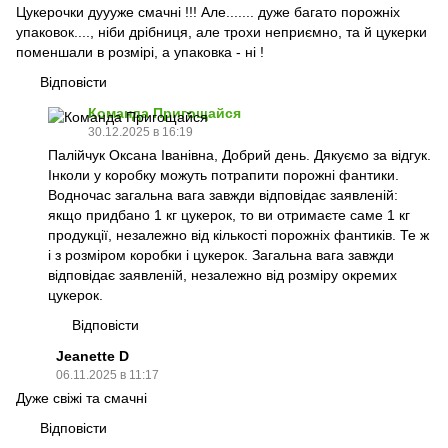
Цукерочки дуууже смачні !!! Але....... дуже багато порожніх
упаковок...., ніби дрібниця, але трохи неприємно, та й цукерки
поменшали в розмірі, а упаковка - ні !
Відповісти
Команда Пригощайся
30.12.2025 в 16:19
Палійчук Оксана Іванівна, Добрий день. Дякуємо за відгук.
Інколи у коробку можуть потрапити порожні фантики.
Водночас загальна вага завжди відповідає заявленій:
якщо придбано 1 кг цукерок, то ви отримаєте саме 1 кг
продукції, незалежно від кількості порожніх фантиків. Те ж
і з розміром коробки і цукерок. Загальна вага завжди
відповідає заявленій, незалежно від розміру окремих
цукерок.
Відповісти
Jeanette D
06.11.2025 в 11:17
Дуже свіжі та смачні
Відповісти