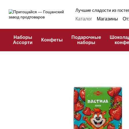
Перейти к основному контенту
Лучшие сладости из гостеп
Каталог
Магазины
От
Оплата и доставка
Ф
Публичная оферта
К
Наборы
Подарочные
Шокола
Конфеты
Ассорти
наборы
конф