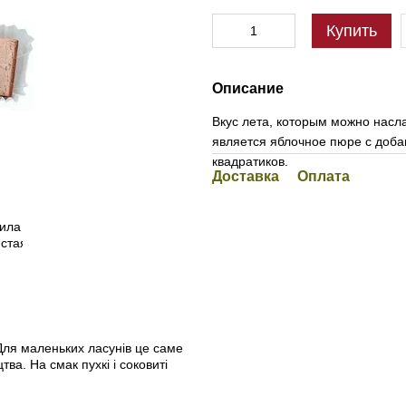
Купить
Описание
Вкус лета, которым можно насл
является яблочное пюре с доба
квадратиков.
Доставка
Оплата
Для маленьких ласунів це саме
ва. На смак пухкі і соковиті