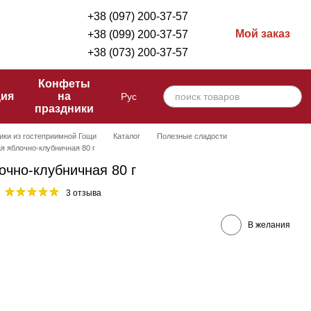
+38 (097) 200-37-57
Мой заказ
+38 (099) 200-37-57
+38 (073) 200-37-57
Конфеты
ция
на
Рус
праздники
ики из гостеприимной Гощи
Каталог
Полезные сладости
я яблочно-клубничная 80 г
очно-клубничная 80 г
3 отзыва
В желания