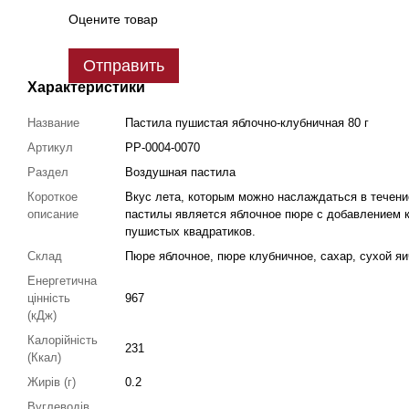
Оцените товар
Отправить
Характеристики
Название
Пастила пушистая яблочно-клубничная 80 г
Артикул
PP-0004-0070
Раздел
Воздушная пастила
Короткое
Вкус лета, которым можно наслаждаться в течени
описание
пастилы является яблочное пюре с добавлением к
пушистых квадратиков.
Склад
Пюре яблочное, пюре клубничное, сахар, сухой яи
Енергетична
цінність
967
(кДж)
Калорійність
231
(Ккал)
Жирів (г)
0.2
Вуглеводів