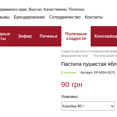
риимного края. Вкусно. Качественно. Полезно.
зывы
Брендирование
Сотрудничество
Контакты
раншиза
Оптом
Блог
Про ГЗПТ
улинарный словарь
дные
Полезные
Зефир
Печенье
Консерва
еты
сладости
Сладости для всех от кондитерской фабр
Воздушная пастила
Пастила пушиста
Пастила пушистая ябл
В наличии
Артикул: PP-0004-0070
90 грн
Упаковка