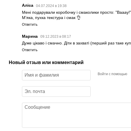
Аліса
04.07.2024 в 19:38
Мені подарували коробочку і смаколики просто: "Вааау!
Мʼяка, пухка текстура і смак 👌
Ответить
Марина
09.12.2023 в 08:17
Дуже цікаво і смачно. Діти в захваті (перший раз таке к
Ответить
Новый отзыв или комментарий
Войти с помощью