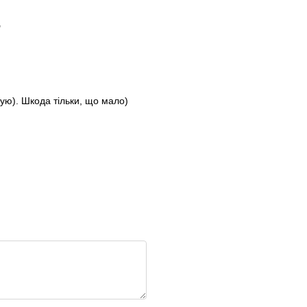
"
упую). Шкода тільки, що мало)