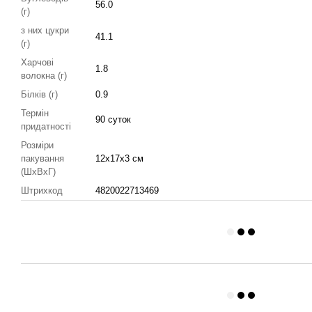
56.0
(г)
з них цукри
41.1
(г)
Харчові
1.8
волокна (г)
Білків (г)
0.9
Термін
90 суток
придатності
Розміри
пакування
12х17х3 см
(ШхВхГ)
Штрихкод
4820022713469