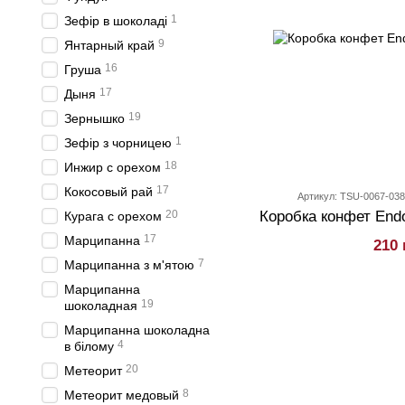
1
Зефір в шоколаді
9
Янтарный край
16
Груша
17
Дыня
19
Зернышко
1
Зефір з чорницею
18
Инжир с орехом
17
Кокосовый рай
Артикул: TSU-0067-03
20
Коробка конфет Endor
Курага с орехом
17
Марципанна
210 
7
Марципанна з м'ятою
Марципанна
19
шоколадная
Марципанна шоколадна
4
в білому
20
Метеорит
8
Метеорит медовый