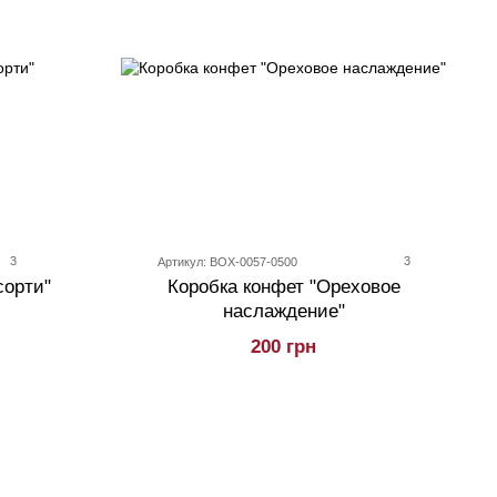
3
3
Артикул: BOX-0057-0500
сорти"
Коробка конфет "Ореховое
наслаждение"
200 грн