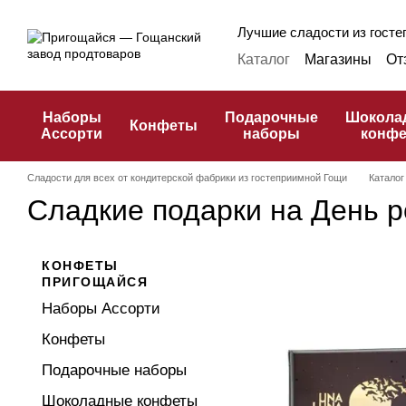
Перейти к основному контенту
Лучшие сладости из гостеп
Каталог
Магазины
От
Оплата и доставка
Ф
Публичная оферта
К
Наборы
Подарочные
Шокола
Конфеты
Ассорти
наборы
конф
Сладости для всех от кондитерской фабрики из гостеприимной Гощи
Каталог
Сладкие подарки на День 
КОНФЕТЫ
ПРИГОЩАЙСЯ
Наборы Ассорти
Конфеты
Подарочные наборы
Шоколадные конфеты