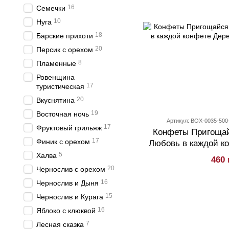
16
Семечки
10
Нуга
18
Барские прихоти
20
Персик с орехом
8
Пламенные
Ровенщина
17
туристическая
20
Вкуснятина
19
Восточная ночь
Артикул: BOX-0035-500
17
Фруктовый грильяж
Конфеты Пригощай
17
Финик с орехом
Любовь в каждой к
коробка
5
Халва
460 
20
Чернослив с орехом
16
Чернослив и Дыня
15
Чернослив и Курага
16
Яблоко с клюквой
7
Лесная сказка