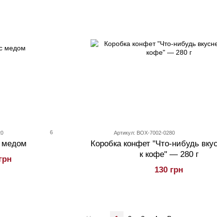
6
20
Артикул: BOX-7002-0280
 медом
Коробка конфет "Что-нибудь вку
к кофе" — 280 г
грн
130 грн