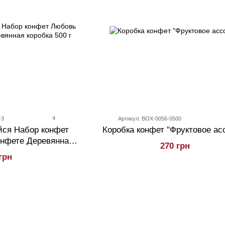
4
-3
Артикул: BOX-0056-0500
ся Набор конфет
Коробка конфет "Фруктовое ас
онфете Деревянная
270 грн
 500 г
грн