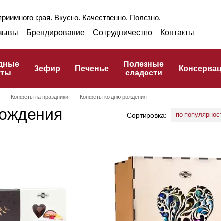
риимного края. Вкусно. Качественно. Полезно.
зывы
Брендирование
Сотрудничество
Контакты
раншиза
Оптом
Блог
Про ГЗПТ
улинарный словарь
дные
Полезные
Зефир
Печенье
Консерва
еты
сладости
Конфеты на праздники
Конфеты ко дню рождения
рождения
по популярнос
Сортировка: