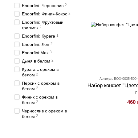
2
Endorfini: Чернослив
2
Endorfini: Финик-Кокос
Endorfini: Фруктовый
2
грильяж
1
Endorfini: Курага
2
Endorfini: Лен
3
Endorfini:Мак
2
Дыня в белом
Курага с орехом в
2
белом
Артикул: BOX-0035-500-
Персик с орехом в
Набор конфет "Цвето
2
белом
г
Финик с орехом в
460 
2
белом
Чернослив с орехом в
2
белом