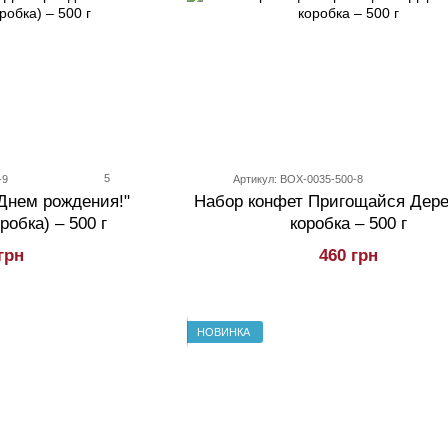
5
-9
Артикул: BOX-0035-500-8
Днем рождения!"
Набор конфет Пригощайся Дер
робка) – 500 г
коробка – 500 г
грн
460 грн
НОВИНКА