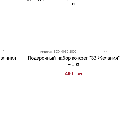
1
47
Артикул: BOX-0039-1000
евянная
Подарочный набор конфет "33 Желания"
– 1 кг
460 грн