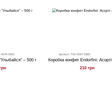
X-0076-0500
Артикул: TSU-0067-0380
Конфеты в коробке "Улыбайся" – 500 г
Коробка конфет Endorfini: Асорті
грн
210 грн