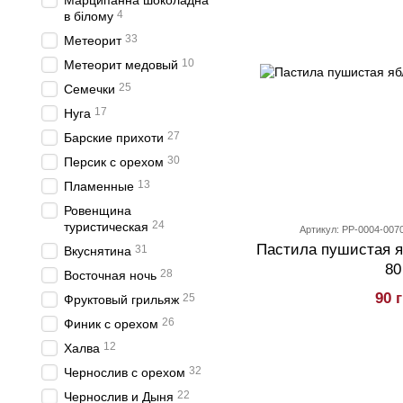
Марципанна шоколадна
4
в білому
33
Метеорит
10
Метеорит медовый
25
Семечки
17
Нуга
27
Барские прихоти
30
Персик с орехом
13
Пламенные
Ровенщина
24
туристическая
Артикул: PP-0004-007
Пастила пушистая я
31
Вкуснятина
80
28
Восточная ночь
90 
25
Фруктовый грильяж
26
Финик с орехом
12
Халва
32
Чернослив с орехом
22
Чернослив и Дыня