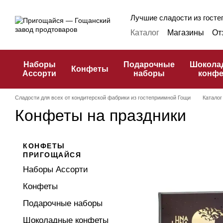
Перейти к основному контенту
Лучшие сладости из гостеп
Каталог
Магазины
От
Оплата и доставка
Ф
Публичная оферта
К
Наборы
Подарочные
Шокола
Конфеты
Ассорти
наборы
конф
Сладости для всех от кондитерской фабрики из гостеприимной Гощи
Каталог
Конфеты на праздники
КОНФЕТЫ
ПРИГОЩАЙСЯ
Наборы Ассорти
Конфеты
Подарочные наборы
Шоколадные конфеты