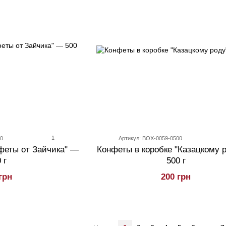
1
00
Артикул: BOX-0059-0500
феты от Зайчика" —
Конфеты в коробке "Казацкому 
 г
500 г
грн
200 грн