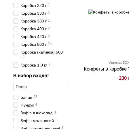
1
Коробка 320 г
1
Коробка 330 г
1
Коробка 380 г
2
Коробка 400 г
2
Коробка 420 г
24
Коробка 500 г
Коробка (хатинка) 500
1
г
Артикул: BO
7
Коробка 1.0 кг
В набор входят
230 
23
Банан
4
Фундук
1
Зефір в шоколаді
1
Зефір малиновий
1
Зефір смородиновий