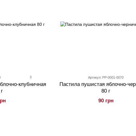
3
0
Артикул: PP-0001-0070
блочно-клубничная
Пастила пушистая яблочно-чер
 г
80 г
грн
90 грн