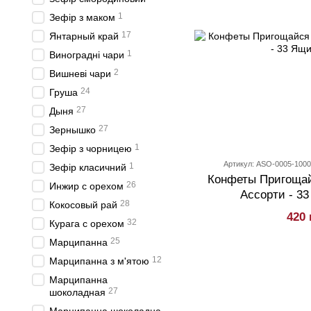
1
Зефір з маком
17
Янтарный край
1
Виноградні чари
2
Вишневі чари
24
Груша
27
Дыня
27
Зернышко
1
Зефір з чорницею
Артикул: ASO-0005-100
1
Зефір класичний
Конфеты Пригощай
26
Инжир с орехом
Ассорти - 33
28
Кокосовый рай
420 
32
Курага с орехом
25
Марципанна
12
Марципанна з м'ятою
Марципанна
27
шоколадная