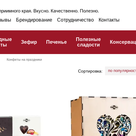
риимного края. Вкусно. Качественно. Полезно.
зывы
Брендирование
Сотрудничество
Контакты
раншиза
Оптом
Блог
Про ГЗПТ
улинарный словарь
дные
Полезные
Зефир
Печенье
Консерва
еты
сладости
Конфеты на праздники
по популярнос
Сортировка: