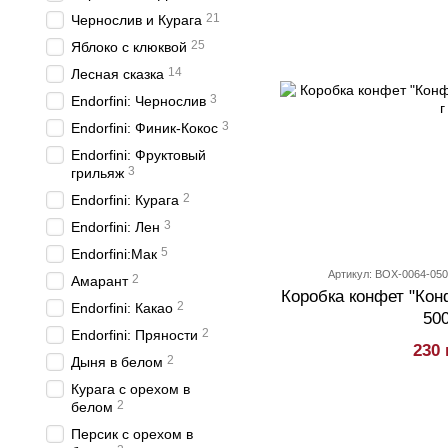
21
Чернослив и Курага
25
Яблоко с клюквой
14
Лесная сказка
3
Endorfini: Чернослив
3
Endorfini: Финик-Кокос
Endorfini: Фруктовый
3
грильяж
2
Endorfini: Курага
3
Endorfini: Лен
5
Endorfini:Мак
Артикул: BOX-0064-05
2
Амарант
Коробка конфет "Кон
2
Endorfini: Какао
500
2
Endorfini: Пряности
230 
2
Дыня в белом
Курага с орехом в
2
белом
Персик с орехом в