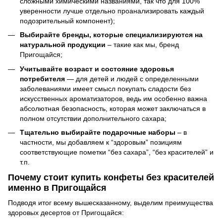
сложными химическими названиями, так что для 100%
уверенности лучше отдельно проанализировать каждый
подозрительный компонент);
Выбирайте бренды, которые специализируются на
натуральной продукции
– такие как мы, бренд
Пригoщайся;
Учитывайте возраст и состояние здоровья
потребителя
— для детей и людей с определенными
заболеваниями имеет смысл покупать сладости без
искусственных ароматизаторов, ведь им особенно важна
абсолютная безопасность, которая может заключаться в
полном отсутствии дополнительного сахара;
Тщательно выбирайте подарочные наборы
– в
частности, мы добавляем к “здоровым” позициям
соответствующие пометки “без сахара”, “без красителей” и
т.п.
Почему стоит купить конфеты без красителей
именно в Пригoщайся
Подводя итог всему вышесказанному, выделим преимущества
здоровых десертов от Пригoщайся: