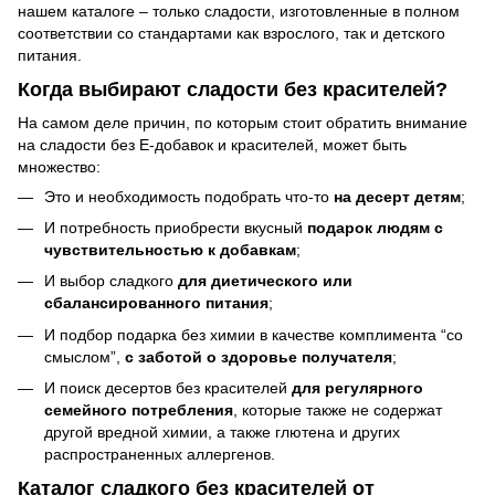
нашем каталоге – только сладости, изготовленные в полном
соответствии со стандартами как взрослого, так и детского
питания.
Когда выбирают сладости без красителей?
На самом деле причин, по которым стоит обратить внимание
на сладости без Е-добавок и красителей, может быть
множество:
Это и необходимость подобрать что-то
на десерт детям
;
И потребность приобрести вкусный
подарок людям с
чувствительностью к добавкам
;
И выбор сладкого
для диетического или
сбалансированного питания
;
И подбор подарка без химии в качестве комплимента “со
смыслом”,
с заботой о здоровье получателя
;
И поиск десертов без красителей
для регулярного
семейного потребления
, которые также не содержат
другой вредной химии, а также глютена и других
распространенных аллергенов.
Каталог сладкого без красителей от