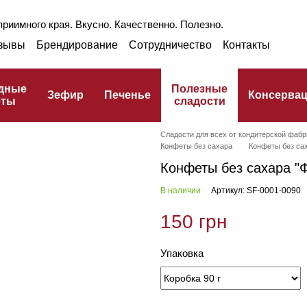
риимного края. Вкусно. Качественно. Полезно.
зывы
Брендирование
Сотрудничество
Контакты
раншиза
Оптом
Блог
Про ГЗПТ
улинарный словарь
дные
Полезные
Зефир
Печенье
Консерва
еты
сладости
Сладости для всех от кондитерской фабр
Конфеты без сахара
Конфеты без са
Конфеты без сахара "
В наличии
Артикул: SF-0001-0090
150 грн
Упаковка