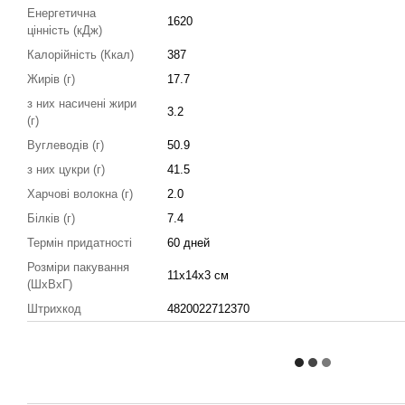
Енергетична
1620
цінність (кДж)
Калорійність (Ккал)
387
Жирів (г)
17.7
з них насичені жири
3.2
(г)
Вуглеводів (г)
50.9
з них цукри (г)
41.5
Харчові волокна (г)
2.0
Білків (г)
7.4
Термін придатності
60 дней
Розміри пакування
11x14x3 см
(ШхВхГ)
Штрихкод
4820022712370