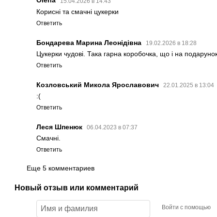
Olena
15.04.2026 в 14:43
Корисні та смачні цукерки
Ответить
Бондарева Марина Леонідівна
19.02.2026 в 18:28
Цукерки чудові. Така гарна коробочка, що і на подарун
Ответить
Козловський Микола Ярославович
22.01.2025 в 13:04
:(
Ответить
Леся Шпенюк
06.04.2023 в 07:37
Смачні.
Ответить
Еще 5 комментариев
Новый отзыв или комментарий
Войти с помощью