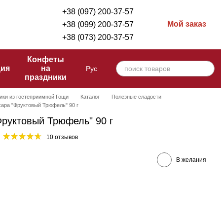
+38 (097) 200-37-57
Мой заказ
+38 (099) 200-37-57
+38 (073) 200-37-57
Конфеты
ция
на
Рус
праздники
ики из гостеприимной Гощи
Каталог
Полезные сладости
хара "Фруктовый Трюфель" 90 г
Фруктовый Трюфель" 90 г
10 отзывов
В желания