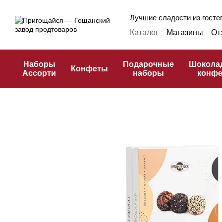
Перейти к основному контенту
Лучшие сладости из гостеп
Каталог
Магазины
От
Оплата и доставка
Ф
Публичная оферта
К
Наборы
Подарочные
Шокола
Конфеты
Ассорти
наборы
конф