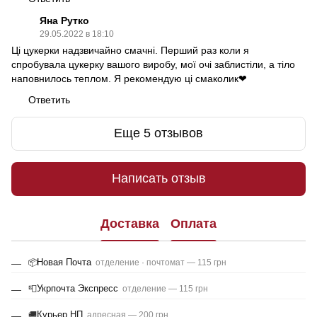
Яна Рутко
29.05.2022 в 18:10
Ці цукерки надзвичайно смачні. Перший раз коли я
спробувала цукерку вашого виробу, мої очі заблистіли, а тіло
наповнилось теплом. Я рекомендую ці смаколик❤
Ответить
Еще 5 отзывов
Написать отзыв
Доставка
Оплата
Новая Почта
📦
отделение · почтомат — 115 грн
Укрпочта Экспресс
📮
отделение — 115 грн
Курьер НП
🚚
адресная — 200 грн