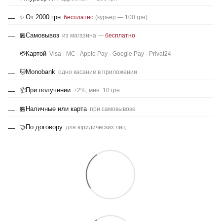
От 2000 грн
✨
бесплатно
(курьер — 100 грн)
Самовывоз
🏪
из магазина —
бесплатно
Картой
💳
Visa · MC · Apple Pay · Google Pay · Privat24
Monobank
🐱
одно касание в приложении
При получении
📦
+2%, мин. 10 грн
Наличные или карта
🏪
при самовывозе
По договору
🤝
для юридических лиц