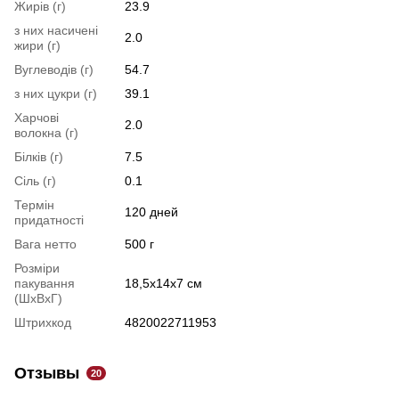
Жирів (г)
23.9
з них насичені
2.0
жири (г)
Вуглеводів (г)
54.7
з них цукри (г)
39.1
Харчові
2.0
волокна (г)
Білків (г)
7.5
Сіль (г)
0.1
Термін
120 дней
придатності
Вага нетто
500 г
Розміри
пакування
18,5х14х7 см
(ШхВхГ)
Штрихкод
4820022711953
Отзывы
20