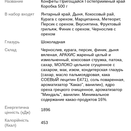
Название
Конфеты Пригощайся Гостеприимный край
Коробка 500 г
В набор входят
Янтарный край, Дыня, Кокосовый рай,
Курага с орехом, Марципанна, Метеорит,
Персик с орехом, Вкуснятина, Фруктовый
грильяж, Финик с орехом, Чернослив с
орехом
Глазурь
Шоколадная
Склад
Чернослив, курага, персик, финик, дыня
вяленая, АРАХИС жареный целый и
измельченный, кокосовая стружка, патока,
сахар, МОЛОКО цельное сгущенное с
сахаром, мак, изюм, кондитерская глазурь
(сахар, масло пальмоядровая, кака
СОЕВЫЙ лецитин Е471), соль поваренная,
ароматизатор "Какао", ванилин), ядро ​​
ореха грецкого очищенное, ароматизатор
"Миндаль", ванилин. Минимальное
содержание какао-продуктов 16%.
Енергетична
1896
цінність (кДж)
Калорійність
453
(Ккал)