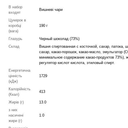
В набор
Вишневі чари
входят
Цукерок в
коробці
190 г
(вага)
Глазурь
Черный шоколад (73%)
Склад
Вишня спиртованная с косточкой, сахар, патока, 
сахар, какао-порошок, какао-масло, эмульгатор 
минимальное содержание какао-продуктов 73%), ж
регулятор кислот кислота, этиловый спирт.
Енергетична
цінність
1729
(кДж)
Калорійність
413
(Ккал)
Жирів (г)
13.0
з них
насичені
1.0
жири (г)