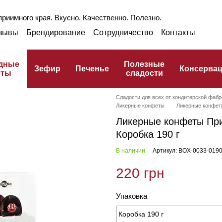
риимного края. Вкусно. Качественно. Полезно.
зывы
Брендирование
Сотрудничество
Контакты
раншиза
Оптом
Блог
Про ГЗПТ
улинарный словарь
дные
Полезные
Зефир
Печенье
Консерва
еты
сладости
Сладости для всех от кондитерской фабр
Ликерные конфеты
Ликерные конфет
Ликерные конфеты Пр
Коробка 190 г
В наличии
Артикул: BOX-0033-019
220 грн
Упаковка