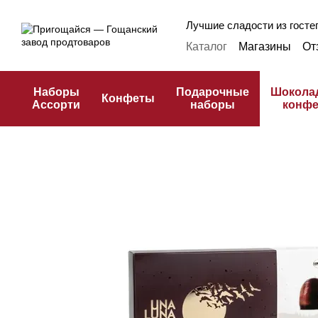
Перейти к основному контенту
Лучшие сладости из гостеп
Каталог
Магазины
От
Оплата и доставка
Ф
Публичная оферта
К
Наборы
Подарочные
Шокола
Конфеты
Ассорти
наборы
конф