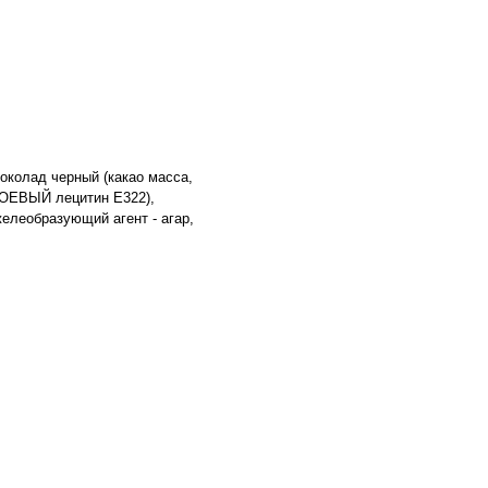
шоколад черный (какао масса,
(СОЕВЫЙ лецитин Е322),
елеобразующий агент - агар,