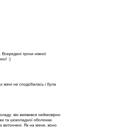
 Всередені трохи ніжної
но! :)
ах мені не сподобалась і була
оладу: він виявився неймовірно
ки та шоколадної оболонки.
о витончені. Як на мене, воно