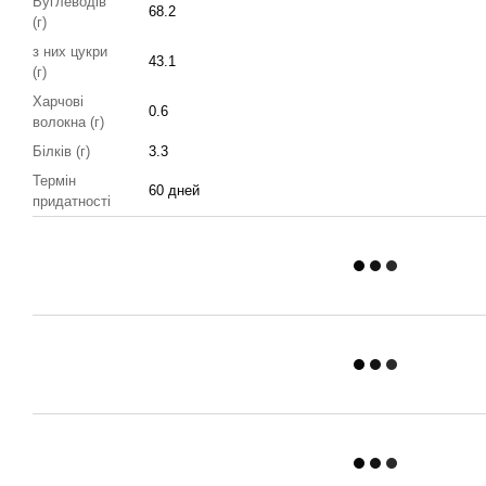
Вуглеводів
68.2
(г)
з них цукри
43.1
(г)
Харчові
0.6
волокна (г)
Білків (г)
3.3
Термін
60 дней
придатності