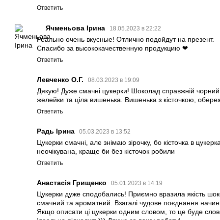
Ответить
Ячменьова Ірина
18.05.2023 в 22:22
Реально очень вкусные! Отлично подойдут на презент.
Спасибо за высококачественную продукцию ❤
Ответить
Левченко О.Г.
08.03.2023 в 19:09
Дякую! Дуже смачні цукерки! Шоколад справжній чорний.
желейки та ціла вишенька. Вишенька з кісточкою, обереж
Ответить
Радь Ірина
05.03.2023 в 13:52
Цукерки смачні, але знімаю зірочку, бо кісточка в цукерк
неочікувана, краще би без кісточок робили
Ответить
Анастасія Грищенко
05.01.2023 в 14:19
Цукерки дуже сподобались! Приємно вразила якість шок
смачний та ароматний. Взагалі чудове поєднання начин
Якщо описати ці цукерки одним словом, то це буде слов