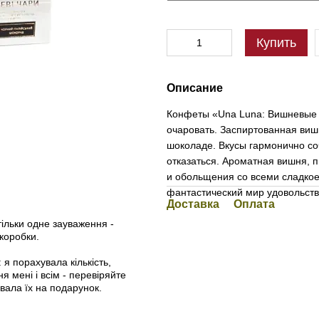
Купить
Описание
Конфеты «Una Luna: Вишневые 
очаровать. Заспиртованная вишн
шоколаде. Вкусы гармонично со
отказаться. Ароматная вишня, п
и обольщения со всеми сладкое
фантастический мир удовольств
Доставка
Оплата
тільки одне зауваження -
коробки.
 я порахувала кількість,
я мені і всім - перевіряйте
увала їх на подарунок.