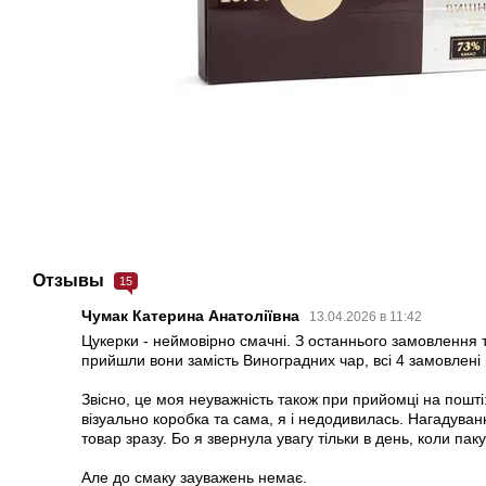
Отзывы
15
Чумак Катерина Анатоліївна
13.04.2026 в 11:42
Цукерки - неймовірно смачні. З останнього замовлення 
прийшли вони замість Виноградних чар, всі 4 замовлені 
Звісно, це моя неуважність також при прийомці на пошті:
візуально коробка та сама, я і недодивилась. Нагадуванн
товар зразу. Бо я звернула увагу тільки в день, коли пак
Але до смаку зауважень немає.