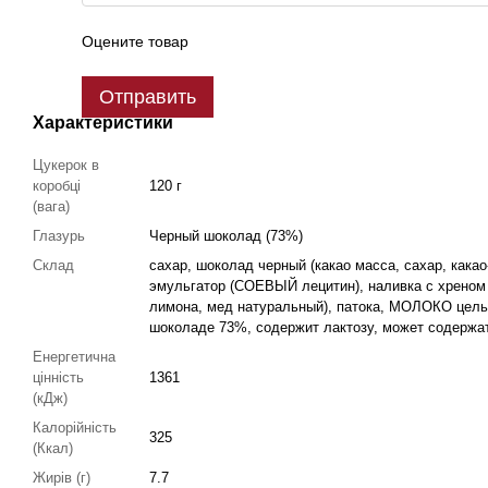
Оцените товар
Отправить
Характеристики
Цукерок в
коробці
120 г
(вага)
Глазурь
Черный шоколад (73%)
Склад
сахар, шоколад черный (какао масса, сахар, какао
эмульгатор (СОЕВЫЙ лецитин), наливка с хреном 
лимона, мед натуральный), патока, МОЛОКО цельн
шоколаде 73%, содержит лактозу, может содержа
Енергетична
цінність
1361
(кДж)
Калорійність
325
(Ккал)
Жирів (г)
7.7