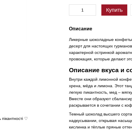
Купить
Описание
Ликерные шоколадные конфеты U
десерт для настоящих гурманов
характерной остринкой ароматно
провокация, которые делают эт
Описание вкуса и с
Внутри каждой лимонной конфет
хрена, мёда и лимона. Этот та
легкую пикантность, мед – мягк
Вместе они образуют сбаланси
раскрывается в сочетании с коф
Темный шоколад высшего сорта 
 пікантності ♡
надкусывании, открывая насыщ
кислинка и тёплые пряные отт