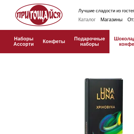
Перейти к основному контенту
Лучшие сладости из гостеп
Каталог
Магазины
От
Оплата и доставка
Ф
Публичная оферта
К
Наборы
Подарочные
Шокола
Конфеты
Ассорти
наборы
конф