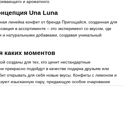
огревающего и ароматного.
онцепция Una Luna
ная линейка конфет от бренда Пригощайся, созданная для
зиция в ассортименте – это эксперимент со вкусом, где
и и натуральными добавками, создавая уникальный
я каких моментов
ой созданы для тех, кто ценит нестандартные
ни прекрасно подойдут в качестве подарка друзьям или
юбит открывать для себя новые вкусы. Конфеты с лимоном и
разуют изысканную пару, придающую особое очарование