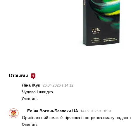
Отзывы
4
Ліна Жук
26.04.2026 в 14:12
Чудово і швидко
Ответить
Еліна ВогоньБезпеки UA
14.09.2025 в 18:13
Оригінальний смак ☆ гірчинка і гостринка смаку надають
Ответить