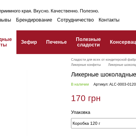
риимного края. Вкусно. Качественно. Полезно.
зывы
Брендирование
Сотрудничество
Контакты
раншиза
Оптом
Блог
Про ГЗПТ
улинарный словарь
дные
Полезные
Зефир
Печенье
Консерва
еты
сладости
Сладости для всех от кондитерской фабр
Ликерные конфеты
Ликерные шоколад
Ликерные шоколадные 
В наличии
Артикул: ALC-0003-0120
170 грн
Упаковка