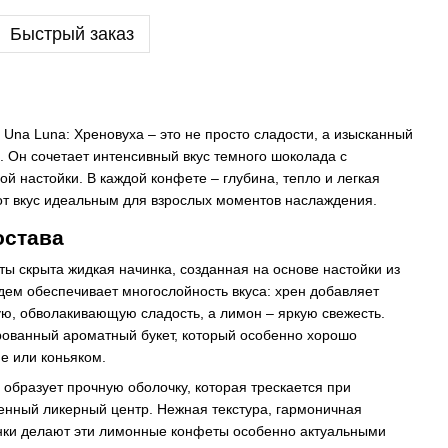
Быстрый заказ
na Luna: Хреновуха – это не просто сладости, а изысканный
. Он сочетает интенсивный вкус темного шоколада с
й настойки. В каждой конфете – глубина, тепло и легкая
от вкус идеальным для взрослых моментов наслаждения.
остава
ы скрыта жидкая начинка, созданная на основе настойки из
ндем обеспечивает многослойность вкуса: хрен добавляет
ую, обволакивающую сладость, а лимон – яркую свежесть.
рованный ароматный букет, который особенно хорошо
е или коньяком.
образует прочную оболочку, которая трескается при
енный ликерный центр. Нежная текстура, гармоничная
енки делают эти лимонные конфеты особенно актуальными