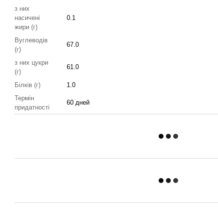
з них
насичені
0.1
жири (г)
Вуглеводів
67.0
(г)
з них цукри
61.0
(г)
Білків (г)
1.0
Термін
60 дней
придатності