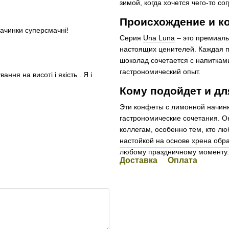
зимой, когда хочется чего-то с
Происхождение и к
начинки суперсмачні!
Серия
Una Luna
– это премиаль
настоящих ценителей. Каждая по
шоколад сочетается с напиткам
гастрономический опыт.
ння на висоті і якість . Я і
Кому подойдет и дл
Эти конфеты с лимонной начинк
гастрономические сочетания. О
коллегам, особенно тем, кто л
настойкой на основе хрена об
любому праздничному моменту.
Доставка
Оплата