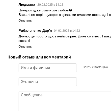
Людмила
20.02.2025 в 14:13
Цукерки дуже смачні,це любов❤️
Взагалі,ця серія цукерок з цікавими смаками,шоколад і 
Ответить
Рибальченко Дар'я
04.01.2023 в 14:52
Дякую, це просто щось неймовірне. Дуже смачно . І пакува
захваті .
Ответить
Новый отзыв или комментарий
Войти с помощью