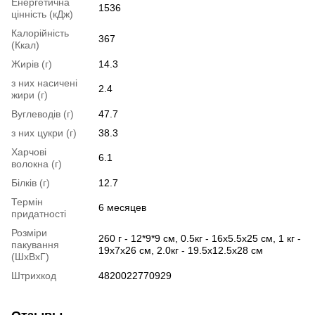
Енергетична
1536
цінність (кДж)
Калорійність
367
(Ккал)
Жирів (г)
14.3
з них насичені
2.4
жири (г)
Вуглеводів (г)
47.7
з них цукри (г)
38.3
Харчові
6.1
волокна (г)
Білків (г)
12.7
Термін
6 месяцев
придатності
Розміри
260 г - 12*9*9 см, 0.5кг - 16х5.5х25 см, 1 кг -
пакування
19х7х26 см, 2.0кг - 19.5х12.5х28 см
(ШхВхГ)
Штрихкод
4820022770929