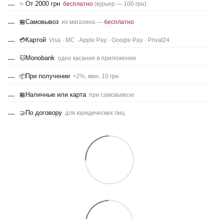
От 2000 грн
✨
бесплатно
(курьер — 100 грн)
Самовывоз
🏪
из магазина —
бесплатно
Картой
💳
Visa · MC · Apple Pay · Google Pay · Privat24
Monobank
🐱
одно касание в приложении
При получении
📦
+2%, мин. 10 грн
Наличные или карта
🏪
при самовывозе
По договору
🤝
для юридических лиц