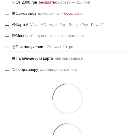
От 2000 грн
✨
бесплатно
(курьер — 100 грн)
Самовывоз
🏪
из магазина —
бесплатно
Картой
💳
Visa · MC · Apple Pay · Google Pay · Privat24
Monobank
🐱
одно касание в приложении
При получении
📦
+2%, мин. 10 грн
Наличные или карта
🏪
при самовывозе
По договору
🤝
для юридических лиц