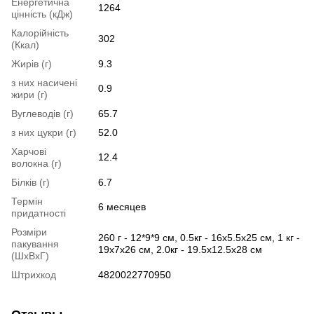
Енергетична
1264
цінність (кДж)
Калорійність
302
(Ккал)
Жирів (г)
9.3
з них насичені
0.9
жири (г)
Вуглеводів (г)
65.7
з них цукри (г)
52.0
Харчові
12.4
волокна (г)
Білків (г)
6.7
Термін
6 месяцев
придатності
Розміри
260 г - 12*9*9 см, 0.5кг - 16х5.5х25 см, 1 кг -
пакування
19х7х26 см, 2.0кг - 19.5х12.5х28 см
(ШхВхГ)
Штрихкод
4820022770950