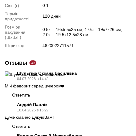
Сіль (г)
0.1
Термін
120 дней
придатності
Розміри
0.5кг - 16х5.5х25 см, 1.0кг - 19х7х26 см,
пакування
2.0кг - 19.5х12.5х28 см
(ШхВхГ)
Штрихкод
4820022711571
Отзывы
39
Шульгіна Оксана Василівна
04.07.2026 в 14:41
Мій фаворит серед цукерок❤️
Ответить
Андрій Павлік
16.04.2026 в 15:27
Дуже смачно ДякуюВам!
Ответить
Ворона Олексій Миколайович