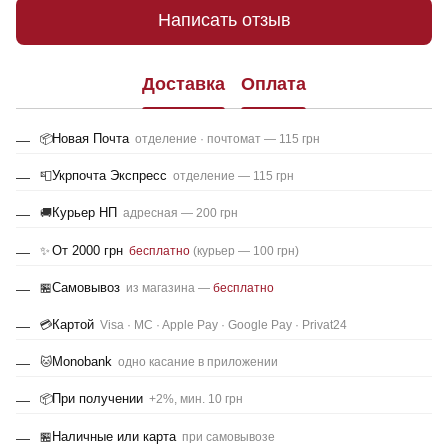
Написать отзыв
Доставка
Оплата
Новая Почта
📦
отделение · почтомат — 115 грн
Укрпочта Экспресс
📮
отделение — 115 грн
Курьер НП
🚚
адресная — 200 грн
От 2000 грн
✨
бесплатно
(курьер — 100 грн)
Самовывоз
🏪
из магазина —
бесплатно
Картой
💳
Visa · MC · Apple Pay · Google Pay · Privat24
Monobank
🐱
одно касание в приложении
При получении
📦
+2%, мин. 10 грн
Наличные или карта
🏪
при самовывозе