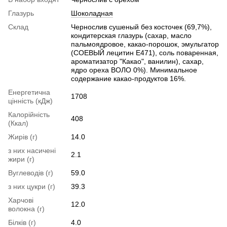
Глазурь
Шоколадная
Склад
Чернослив сушеный без косточек (69,7%),
кондитерская глазурь (сахар, масло
пальмоядровое, какао-порошок, эмульгатор
(СОЕВЫЙ лецитин Е471), соль поваренная,
ароматизатор "Какао", ванилин), сахар,
ядро ​​ореха ВОЛО 0%). Минимальное
содержание какао-продуктов 16%.
Енергетична
1708
цінність (кДж)
Калорійність
408
(Ккал)
Жирів (г)
14.0
з них насичені
2.1
жири (г)
Вуглеводів (г)
59.0
з них цукри (г)
39.3
Харчові
12.0
волокна (г)
Білків (г)
4.0