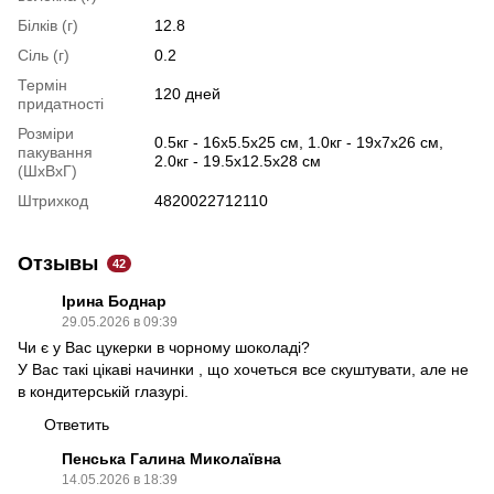
Білків (г)
12.8
Сіль (г)
0.2
Термін
120 дней
придатності
Розміри
0.5кг - 16х5.5х25 см, 1.0кг - 19х7х26 см,
пакування
2.0кг - 19.5х12.5х28 см
(ШхВхГ)
Штрихкод
4820022712110
Отзывы
42
Ірина Боднар
29.05.2026 в 09:39
Чи є у Вас цукерки в чорному шоколаді?
У Вас такі цікаві начинки , що хочеться все скуштувати, але не
в кондитерській глазурі.
Ответить
Пенська Галина Миколаївна
14.05.2026 в 18:39