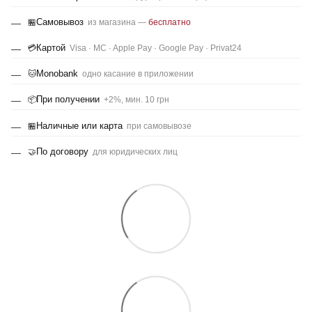
Самовывоз
🏪
из магазина —
бесплатно
Картой
💳
Visa · MC · Apple Pay · Google Pay · Privat24
Monobank
🐱
одно касание в приложении
При получении
📦
+2%, мин. 10 грн
Наличные или карта
🏪
при самовывозе
По договору
🤝
для юридических лиц