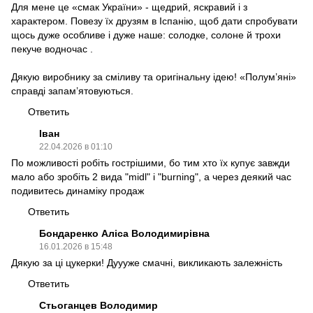
Для мене це «смак України» - щедрий, яскравий і з
характером. Повезу їх друзям в Іспанію, щоб дати спробувати
щось дуже особливе і дуже наше: солодке, солоне й трохи
пекуче водночас .
Дякую виробнику за сміливу та оригінальну ідею! «Полум’яні»
справді запам’ятовуються.
Ответить
Іван
22.04.2026 в 01:10
По можливості робіть гострішими, бо тим хто їх купує завжди
мало або зробіть 2 вида "midl" i "burning", а через деякий час
подивитесь динаміку продаж
Ответить
Бондаренко Аліса Володимирівна
16.01.2026 в 15:48
Дякую за ці цукерки! Дуууже смачні, викликають залежність
Ответить
Стьоганцев Володимир