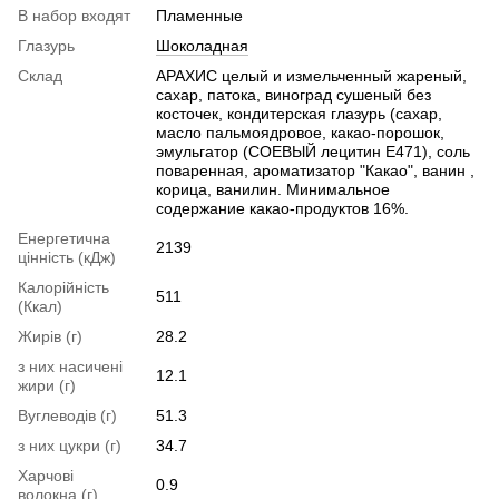
В набор входят
Пламенные
Глазурь
Шоколадная
Склад
АРАХИС целый и измельченный жареный,
сахар, патока, виноград сушеный без
косточек, кондитерская глазурь (сахар,
масло пальмоядровое, какао-порошок,
эмульгатор (СОЕВЫЙ лецитин Е471), соль
поваренная, ароматизатор "Какао", ванин ,
корица, ванилин. Минимальное
содержание какао-продуктов 16%.
Енергетична
2139
цінність (кДж)
Калорійність
511
(Ккал)
Жирів (г)
28.2
з них насичені
12.1
жири (г)
Вуглеводів (г)
51.3
з них цукри (г)
34.7
Харчові
0.9
волокна (г)