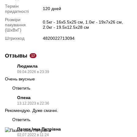
Термін
120 дней
придатності
Розміри
0.5кг - 16х5.5х25 см, 1.0кг - 19х7х26 см,
пакування
2.0кг - 19.5х12.5х28 см
(ШхВхГ)
Штрихкод
4820022713094
Отзывы
17
Людмила
09.04.2026 в 23:39
Очень вкусные
Ответить
Олена
13.12.2023 в 22:36
Рекомендую. Дуже смачні.
Ответить
Пазюк Інна Петрівна
02.07.2022 в 11:24