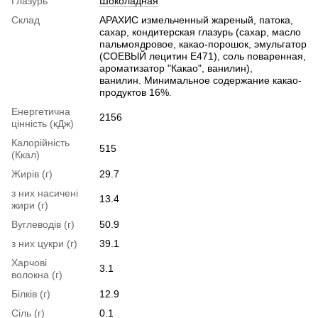
Глазурь
Шоколадная
Склад
АРАХИС измельченный жареный, патока,
сахар, кондитерская глазурь (сахар, масло
пальмоядровое, какао-порошок, эмульгатор
(СОЕВЫЙ лецитин Е471), соль поваренная,
ароматизатор "Какао", ванилин),
ванилин. Минимальное содержание какао-
продуктов 16%.
Енергетична
2156
цінність (кДж)
Калорійність
515
(Ккал)
Жирів (г)
29.7
з них насичені
13.4
жири (г)
Вуглеводів (г)
50.9
з них цукри (г)
39.1
Харчові
3.1
волокна (г)
Білків (г)
12.9
Сіль (г)
0.1