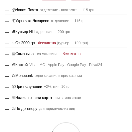
Новая Почта
📦
отделение · почтомат — 115 грн
Укрпочта Экспресс
📮
отделение — 115 грн
Курьер НП
🚚
адресная — 200 грн
От 2000 грн
✨
бесплатно
(курьер — 100 грн)
Самовывоз
🏪
из магазина —
бесплатно
Картой
💳
Visa · MC · Apple Pay · Google Pay · Privat24
Monobank
🐱
одно касание в приложении
При получении
📦
+2%, мин. 10 грн
Наличные или карта
🏪
при самовывозе
По договору
🤝
для юридических лиц