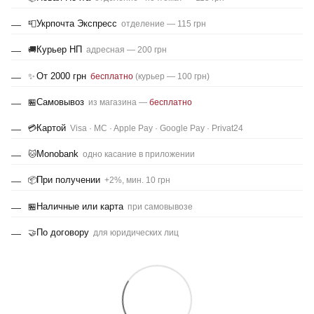
Укрпочта Экспресс
📮
отделение — 115 грн
Курьер НП
🚚
адресная — 200 грн
От 2000 грн
✨
бесплатно
(курьер — 100 грн)
Самовывоз
🏪
из магазина —
бесплатно
Картой
💳
Visa · MC · Apple Pay · Google Pay · Privat24
Monobank
🐱
одно касание в приложении
При получении
📦
+2%, мин. 10 грн
Наличные или карта
🏪
при самовывозе
По договору
🤝
для юридических лиц