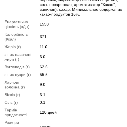
соль поваренная, ароматизатор "Какао",
ванилин), сахар. Минимальное содержание
какао-продуктов 16%.
Енергетична
1553
цінність (кДж)
Калорійність
371
(Ккал)
Жирів (г)
11.0
з них насичені
3.0
жири (г)
Вуглеводів (г)
62.6
з них цукри (г)
55.5
Харчові
9.0
волокна (г)
Білків (г)
3.1
Сіль (г)
0.1
Термін
120 дней
придатності
Розміри