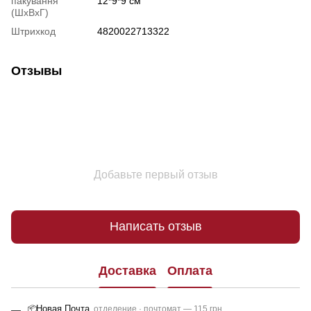
пакування
12*9*9 см
(ШхВхГ)
Штрихкод
4820022713322
Отзывы
Добавьте первый отзыв
Написать отзыв
Доставка
Оплата
Новая Почта
📦
отделение · почтомат — 115 грн