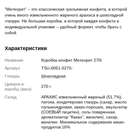
"Метеорит" – это классическая грильяжная конфета, в которой
очень много измельченного жареного арахиса в шоколадной
глазури. Не большая коробка, в которой каждая конфета в
индивидуальной упаковке – удобный формат, чтобы брать с
собой.
Характеристики
Название
Коробка конфет Метеорит 270г
Артикул
TSU-0051-0270-
Глазурь
Шоколадная
Цукерок в
270 г
коробці (вага)
Склад
АРАХИС измельченный жареный (51,7%),
патока, кондитерская глазурь (сахар, масло
пальмоядровая, какао-порошок, эмульгатор
(СОЕВЫЙ лецитин), соль поваренная,
ароматизатор "Какао", ванилин), сахар,
ванилин. Минимальное содержание какао-
продуктов 16%