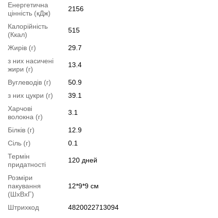
Енергетична
2156
цінність (кДж)
Калорійність
515
(Ккал)
Жирів (г)
29.7
з них насичені
13.4
жири (г)
Вуглеводів (г)
50.9
з них цукри (г)
39.1
Харчові
3.1
волокна (г)
Білків (г)
12.9
Сіль (г)
0.1
Термін
120 дней
придатності
Розміри
пакування
12*9*9 см
(ШхВхГ)
Штрихкод
4820022713094