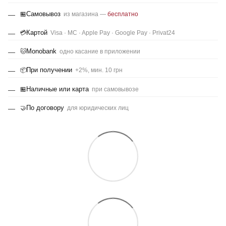
Самовывоз
🏪
из магазина —
бесплатно
Картой
💳
Visa · MC · Apple Pay · Google Pay · Privat24
Monobank
🐱
одно касание в приложении
При получении
📦
+2%, мин. 10 грн
Наличные или карта
🏪
при самовывозе
По договору
🤝
для юридических лиц