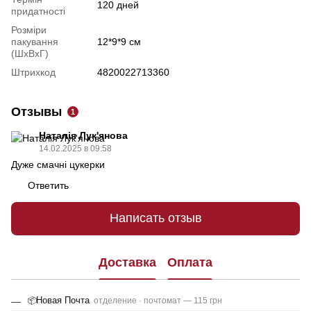
120 дней
придатності
Розміри
пакування
12*9*9 см
(ШхВхГ)
Штрихкод
4820022713360
Отзывы
1
Наталія Лук'янова
14.02.2025 в 09:58
Дуже смачні цукерки
Ответить
Написать отзыв
Доставка
Оплата
Новая Почта
📦
отделение · почтомат — 115 грн