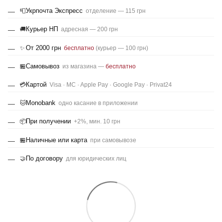
Укрпочта Экспресс
📮
отделение — 115 грн
Курьер НП
🚚
адресная — 200 грн
От 2000 грн
✨
бесплатно
(курьер — 100 грн)
Самовывоз
🏪
из магазина —
бесплатно
Картой
💳
Visa · MC · Apple Pay · Google Pay · Privat24
Monobank
🐱
одно касание в приложении
При получении
📦
+2%, мин. 10 грн
Наличные или карта
🏪
при самовывозе
По договору
🤝
для юридических лиц