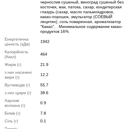
чернослив сушеный, виноград сушеный без
косточек, мак, патока, сахар, кондитерская
глазурь (сахар, масло пальмоядровое,
какао-порошок, эмульгатор (СОЕВЫЙ
лецитин), соль поваренная, ароматизатор
"Какао", . Минимальное содержание какао-
продуктов 16%.
Енергетична
1942
цінність (кДж)
Калорійність
464
(Ккал)
Жирів (г)
21.9
з них насичені
12.2
жири (г)
Вуглеводів (г)
55.7
з них цукри (г)
38.6
Харчові
0.9
волокна (г)
Білків (г)
7.8
Сіль (г)
0.1
Термін