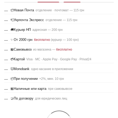
Новая Почта
📦
отделение · почтомат — 115 грн
Укрпочта Экспресс
📮
отделение — 115 грн
Курьер НП
🚚
адресная — 200 грн
От 2000 грн
✨
бесплатно
(курьер — 100 грн)
Самовывоз
🏪
из магазина —
бесплатно
Картой
💳
Visa · MC · Apple Pay · Google Pay · Privat24
Monobank
🐱
одно касание в приложении
При получении
📦
+2%, мин. 10 грн
Наличные или карта
🏪
при самовывозе
По договору
🤝
для юридических лиц