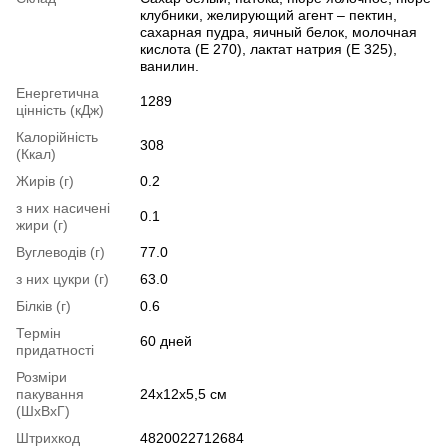
клубники, желирующий агент – пектин,
сахарная пудра, яичный белок, молочная
кислота (Е 270), лактат натрия (Е 325),
ванилин.
Енергетична
1289
цінність (кДж)
Калорійність
308
(Ккал)
Жирів (г)
0.2
з них насичені
0.1
жири (г)
Вуглеводів (г)
77.0
з них цукри (г)
63.0
Білків (г)
0.6
Термін
60 дней
придатності
Розміри
пакування
24x12x5,5 см
(ШхВхГ)
Штрихкод
4820022712684