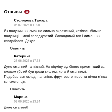
Отзывы
11
Столярова Тамара
05.07.2026 в 11:00
Як полуничний смак не сильно виражений, хотілось більше
полуниці. І мені солодкуватий. Лавандовий топ і лимонний
сподобався .Дякую.
Ответить
Катерина
28.06.2025 в 17:33
Дуже смачний та ніжний. На відміну від білого приємніший за
смаком (білий був трохи кислим, хоча й смачним).
Подобається склад, наявність фруктового пюре та ніжна м'яка
консистенція.
Ответить
Марина
03.06.2025 в 23:24
Дуже смачний!