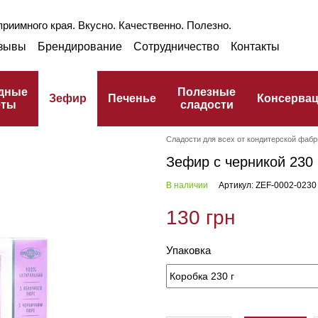
риимного края. Вкусно. Качественно. Полезно.
зывы
Брендирование
Сотрудничество
Контакты
раншиза
Оптом
Блог
Про ГЗПТ
улинарный словарь
дные
Полезные
Зефир
Печенье
Консерва
еты
сладости
Сладости для всех от кондитерской фабр
Зефир с черникой 230 
В наличии
Артикул: ZEF-0002-0230
130 грн
Упаковка