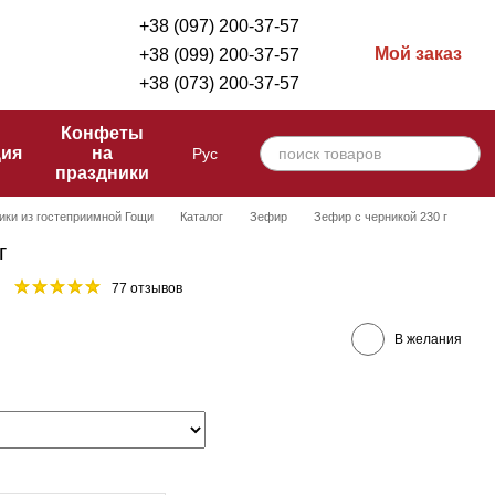
+38 (097) 200-37-57
Мой заказ
+38 (099) 200-37-57
+38 (073) 200-37-57
Конфеты
ция
на
Рус
праздники
ики из гостеприимной Гощи
Каталог
Зефир
Зефир с черникой 230 г
г
77 отзывов
В желания