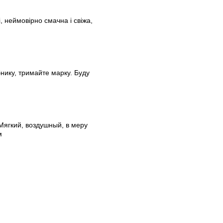
 неймовірно смачна і свіжа,
нику, тримайте марку. Буду
Мягкий, воздушный, в меру
м