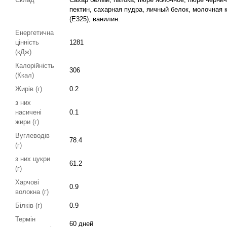
пектин, сахарная пудра, яичный белок, молочная к
(Е325), ванилин.
Енергетична
цінність
1281
(кДж)
Калорійність
306
(Ккал)
Жирів (г)
0.2
з них
насичені
0.1
жири (г)
Вуглеводів
78.4
(г)
з них цукри
61.2
(г)
Харчові
0.9
волокна (г)
Білків (г)
0.9
Термін
60 дней