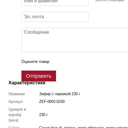
Оцените товар
Отправить
Характеристики
Название
Зефир с черникой 230 г
Артикул
ZEF-0002-0230
Цукерок в
коробці
230 г
(вага)
Склад
Сахар белый, патока, пюре яблочное, пюре черни