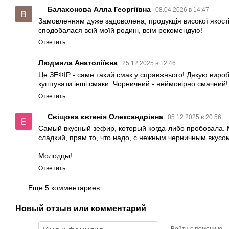
Балахонова Алла Георгіївна
08.04.2026 в 14:47
Замовленням дуже задоволена, продукція високої якості,
сподобалася всій моїй родині, всім рекомендую!
Ответить
Людмила Анатоліївна
25.12.2025 в 12:46
Це ЗЕФІР - саме такий смак у справжнього! Дякую вироб
куштувати інші смаки. Чорничний - неймовірно смачний!
Ответить
Свіщова євгенія Олександрівна
05.12.2025 в 20:56
Самый вкусный зефир, который когда-либо пробовала. 
сладкий, прям то, что надо, с нежным черничным вкусо
Молодцы!
Ответить
Еще 5 комментариев
Новый отзыв или комментарий
Войти с помощью