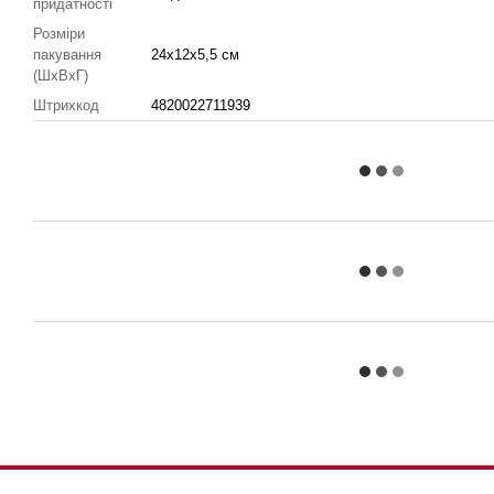
придатності
Розміри
пакування
24x12x5,5 см
(ШхВхГ)
Штрихкод
4820022711939