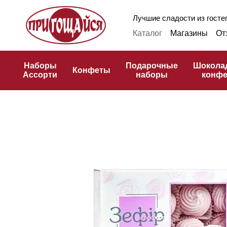
Перейти к основному контенту
Лучшие сладости из гостеп
Каталог
Магазины
От
Оплата и доставка
Ф
Публичная оферта
К
Наборы
Подарочные
Шокола
Конфеты
Ассорти
наборы
конф