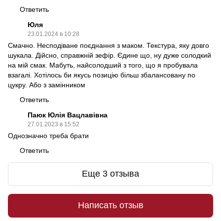
Ответить
Юля
23.01.2024 в 10:28
Смачно. Несподіване поєднання з маком. Текстура, яку довго
шукала. Дійсно, справжній зефір. Єдине що, ну дуже солодкий
на мій смак. Мабуть, найсолодший з того, що я пробувала
взагалі. Хотілось би якусь позицію більш збалансовану по
цукру. Або з замінником
Ответить
Паюк Юлія Вацлавівна
27.01.2023 в 15:52
Однозначно треба брати
Ответить
Еще 3 отзыва
Написать отзыв