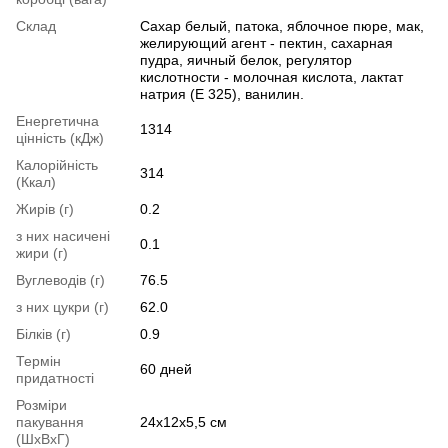
Склад
Сахар белый, патока, яблочное пюре, мак,
желирующий агент - пектин, сахарная
пудра, яичный белок, регулятор
кислотности - молочная кислота, лактат
натрия (Е 325), ванилин.
Енергетична
1314
цінність (кДж)
Калорійність
314
(Ккал)
Жирів (г)
0.2
з них насичені
0.1
жири (г)
Вуглеводів (г)
76.5
з них цукри (г)
62.0
Білків (г)
0.9
Термін
60 дней
придатності
Розміри
пакування
24x12x5,5 см
(ШхВхГ)