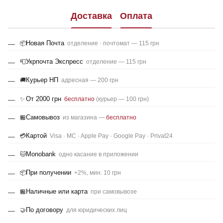
Доставка
Оплата
Новая Почта
📦
отделение · почтомат — 115 грн
Укрпочта Экспресс
📮
отделение — 115 грн
Курьер НП
🚚
адресная — 200 грн
От 2000 грн
✨
бесплатно
(курьер — 100 грн)
Самовывоз
🏪
из магазина —
бесплатно
Картой
💳
Visa · MC · Apple Pay · Google Pay · Privat24
Monobank
🐱
одно касание в приложении
При получении
📦
+2%, мин. 10 грн
Наличные или карта
🏪
при самовывозе
По договору
🤝
для юридических лиц