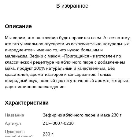
В избранное
Описание
Мы верим, что наш зефир будет нравится всем. А все потому,
что это уникальная вкусности из исключительно натуральных
ингредиентов - именно то, что нужно большим и
маленьким. Зефир с маком «Пригощайся» изготовлен по
классической рецептуре из яблочного пюре с добавлением
мака, продукт 100% натуральный и качественный. Без
красителей, ароматизаторов и консервантов. Только
природный вкус, нежный цвет и утонченный аромат, которые
дарят истинное наслаждение.
Характеристики
Название
Зефир из яблочного пюре и мака 230 г
Артикул
ZEF-0007-0230
Цукерок в
230 г
коробці (вага)