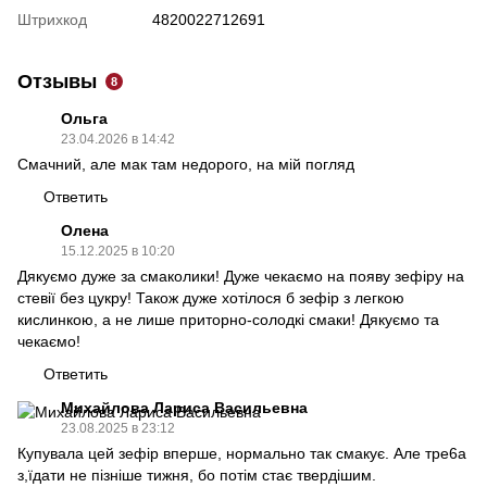
Штрихкод
4820022712691
Отзывы
8
Ольга
23.04.2026 в 14:42
Смачний, але мак там недорого, на мій погляд
Ответить
Олена
15.12.2025 в 10:20
Дякуємо дуже за смаколики! Дуже чекаємо на появу зефіру на
стевії без цукру! Також дуже хотілося б зефір з легкою
кислинкою, а не лише приторно-солодкі смаки! Дякуємо та
чекаємо!
Ответить
Михайлова Лариса Васильевна
23.08.2025 в 23:12
Купувала цей зефір вперше, нормально так смакує. Але тре6а
з,їдати не пізніше тижня, бо потім стає твердішим.