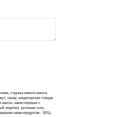
ника, стружка мякоти кокоса,
жут, сахар, кондитерская глазурь
е масло, какао-порошок с
й лецитин), кухонная соль,
ржание какао-продуктов - 16%),