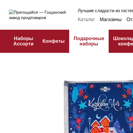
Перейти к основному контенту
Лучшие сладости из гостеп
Каталог
Магазины
От
Оплата и доставка
Ф
Публичная оферта
К
Наборы
Подарочные
Шокола
Конфеты
Ассорти
наборы
конф