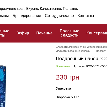
риимного края. Вкусно. Качественно. Полезно.
зывы
Брендирование
Сотрудничество
Контакты
раншиза
Оптом
Блог
Про ГЗПТ
улинарный словарь
дные
Полезные
Зефир
Печенье
Консерва
еты
сладости
Сладости для всех от кондитерской фабр
Иллюстрированные коробки
Подарочн
Подарочный набор "Ск
В наличии
Артикул: BOX-0073-050
230 грн
Упаковка