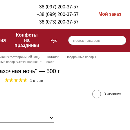
+38 (097) 200-37-57
Мой заказ
+38 (099) 200-37-57
+38 (073) 200-37-57
Конфеты
ция
на
Рус
праздники
ики из гостеприимной Гощи
Каталог
Подарочные наборы
ый набор "Сказочная ночь" — 500 г
азочная ночь" — 500 г
0
1 отзыв
В желания