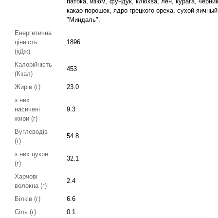
патока, изюм, фундук, клюква, лен, курага, черни
какао-порошок, ядро грецкого ореха, сухой яичный
"Миндаль".
Енергетична
цінність
1896
(кДж)
Калорійність
453
(Ккал)
Жирів (г)
23.0
з них
насичені
9.3
жири (г)
Вуглеводів
54.8
(г)
з них цукри
32.1
(г)
Харчові
2.4
волокна (г)
Білків (г)
6.6
Сіль (г)
0.1