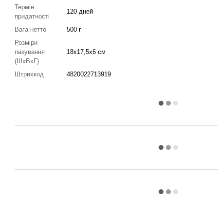
Термін
120 дней
придатності
Вага нетто
500 г
Розміри
пакування
18х17,5х6 см
(ШхВхГ)
Штрихкод
4820022713919