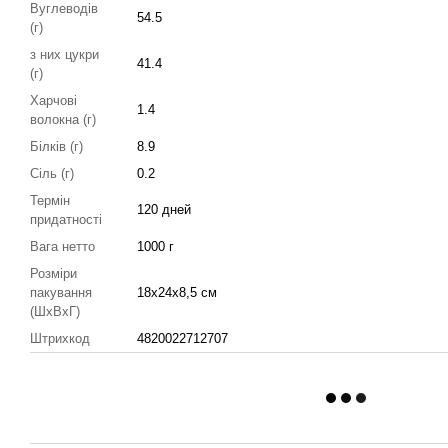
Вуглеводів
54.5
(г)
з них цукри
41.4
(г)
Харчові
1.4
волокна (г)
Білків (г)
8.9
Сіль (г)
0.2
Термін
120 дней
придатності
Вага нетто
1000 г
Розміри
пакування
18х24х8,5 см
(ШхВхГ)
Штрихкод
4820022712707