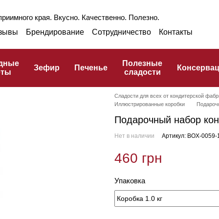
риимного края. Вкусно. Качественно. Полезно.
зывы
Брендирование
Сотрудничество
Контакты
раншиза
Оптом
Блог
Про ГЗПТ
улинарный словарь
дные
Полезные
Зефир
Печенье
Консерва
еты
сладости
Сладости для всех от кондитерской фабр
Иллюстрированные коробки
Подарочн
Подарочный набор конф
Нет в наличии
Артикул: BOX-0059-
460 грн
Упаковка