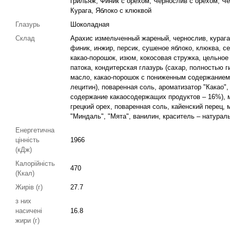
грильяж, Финик с орехом, Чернослив с орехом, Ч
Курага, Яблоко с клюквой
Глазурь
Шоколадная
Склад
Арахис измельченный жареный, чернослив, курага,
финик, инжир, персик, сушеное яблоко, клюква, с
какао-порошок, изюм, кокосовая стружка, цельное
патока, кондитерская глазурь (сахар, полностью 
масло, какао-порошок с пониженным содержанием
лецитин), поваренная соль, ароматизатор "Какао"
содержание какаосодержащих продуктов – 16%), м
грецкий орех, поваренная соль, кайенский перец, 
"Миндаль", "Мята", ванилин, краситель – натура
Енергетична
цінність
1966
(кДж)
Калорійність
470
(Ккал)
Жирів (г)
27.7
з них
насичені
16.8
жири (г)