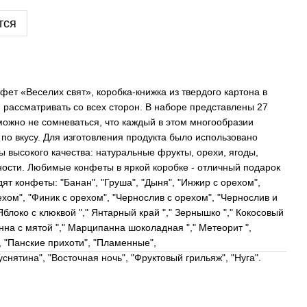
тся
ет «Веселих свят», коробка-книжка из твердого картона в
 рассматривать со всех сторон. В наборе представлены 27
можно не сомневаться, что каждый в этом многообразии
 по вкусу. Для изготовления продукта было использовано
 высокого качества: натуральные фрукты, орехи, ягоды,
сности. Любимые конфеты в яркой коробке - отличный подарок
дят конфеты: "Банан", "Груша", "Дыня", "Инжир с орехом",
ехом", "Финик с орехом", "Чернослив с орехом", "Чернослив и
 Яблоко с клюквой "," Янтарный край "," Зернышко "," Кокосовый
нна с мятой "," Марципанна шоколадная "," Метеорит ",
 "Панские прихоти", "Пламенные",
снятина", "Восточная ночь", "Фруктовый грильяж", "Нуга".