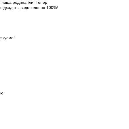
о наша родина їли. Тепер
 підходять, задоволення 100%!
якуємо!
ую.