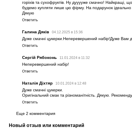
горіхів та сухофруктів. Ну дууууже смачно! Найкращі, щ
будемо купляти лише цю фірму. На подарунок ідеально
Дякую
Ответить
Галина Дяків
04.12.2025 в 15:36
Дуже смачні цукерки.Неперевершений набір!Дуже Вам д
Ответить
Сергій Рябоконь
11.01.2024 в 11:32
Неперевершений набір!
Ответить
Наталія Діхтяр
10.01.2024 в 12:48
Дуже смачні цукерки.
Оригінальний смак та різноманітність. Дякую. Рекоменд
Ответить
Еще 2 комментария
Новый отзыв или комментарий