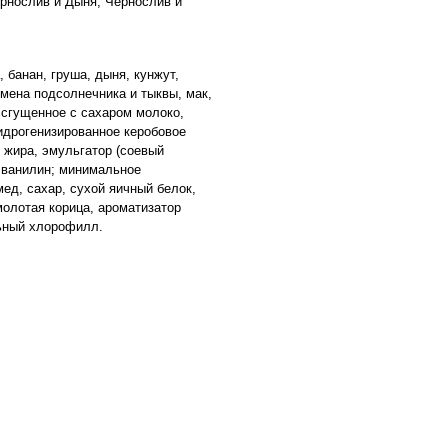
ернослив и Дыня, Чернослив и
 банан, груша, дыня, кунжут,
емена подсолнечника и тыквы, мак,
 сгущенное с сахаром молоко,
гидрогенизированное керобовое
 жира, эмульгатор (соевый
, ванилин; минимальное
ед, сахар, сухой яичный белок,
молотая корица, ароматизатор
льный хлорофилл.