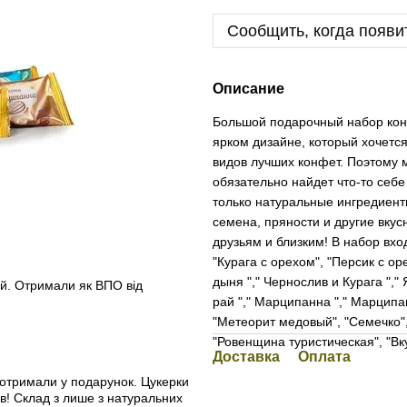
Сообщить, когда появи
Описание
Большой подарочный набор конф
ярком дизайне, который хочется
видов лучших конфет. Поэтому 
обязательно найдет что-то себе
только натуральные ингредиенты
семена, пряности и другие вку
друзьям и близким! В набор вхо
"Курага с орехом", "Персик с ор
дыня "," Чернослив и Курага ","
ий. Отримали як ВПО від
рай "," Марципанна "," Марципа
"Метеорит медовый", "Семечко",
"Ровенщина туристическая", "Вку
Доставка
Оплата
 отримали у подарунок. Цукерки
ів! Склад з лише з натуральних