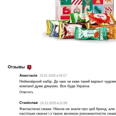
Отзывы
7
Анастасія
10.01.2026 в 16:17
Неймовірний набір. До чаю чи кави такий варіант чудов
компанії дуже дякуємо. Все буде Україна
Ответить
Станіслав
18.12.2025 в 21:00
Фантастичні смаки. Ніколи не знали про цей бренд, але
настільки смачні і з такою великою різноманітністю смак