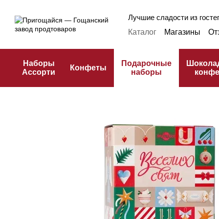
Перейти к основному контенту
Лучшие сладости из гостеп
Каталог
Магазины
От
Оплата и доставка
Ф
Публичная оферта
К
Наборы
Подарочные
Шокола
Конфеты
Ассорти
наборы
конф