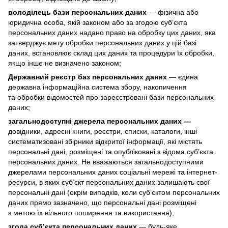
володілець бази персональних даних
— фізична або
юридична особа, якій законом або за згодою суб’єкта
персональних даних надано право на обробку цих даних, яка
затверджує мету обробки персональних даних у цій базі
даних, встановлює склад цих даних та процедури їх обробки,
якщо інше не визначено законом;
Державний реєстр баз персональних даних
— єдина
державна інформаційна система збору, накопичення
та обробки відомостей про зареєстровані бази персональних
даних;
загальнодоступні джерела персональних даних —
довідники, адресні книги, реєстри, списки, каталоги, інші
систематизовані збірники відкритої інформації, які містять
персональні дані, розміщені та опубліковані з відома суб’єкта
персональних даних. Не вважаються загальнодоступними
джерелами персональних даних соціальні мережі та інтернет-
ресурси, в яких суб’єкт персональних даних залишають свої
персональні дані (окрім випадків, коли суб’єктом персональних
даних прямо зазначено, що персональні дані розміщені
з метою їх вільного поширення та використання);
згода суб’єкта персональних даних
— будь-яке