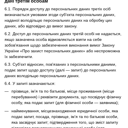
дані третім особам
6.1. Порядок доступу до персональних даних третіх осіб
визначається умовами згоди суб'єкта персональних даних,
наданої володільцю персональних даних на обробку цих
даних, або відповідно до вимог закону.
6.2. Доступ до персональних даних третій особі не надається,
якщо зазначена особа відмовляється взяти на себе
зобов'язання щодо забезпечення виконання вимог Закону
України «Про захист персональних даних» або неспроможна
їх забезпечити.
6.3. Суб'єкт відносин, пов'язаних з персональними даними,
подає запит щодо доступу (далі — запит) до персональних
даних володільцю персональних даних.
6.4. У запиті зазначаються:
прізвище, ім'я та по батькові, місце проживання (місце
перебування) і реквізити документа, що посвідчує фізичну
особу, яка подає запит (для фізичної особи — заявника);
найменування, місцезнаходження юридичної особи, яка
подає запит, посада, прізвище, ім'я та по батькові особи,
яка засвідчує запит; підтвердження того, що зміст запиту
відповідає повноваженням юридичної особи (для