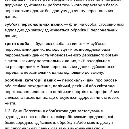
доручено здійснювати роботи технічного характеру з базою
персональних даних без доступу до змісту персональних
даних;
суб’єкт персональних даних —
фізична особа, стосовно якої
відповідно до закону здійснюється обробка її персональних
даних;
третя особа —
будь-яка особа, за винятком суб’єкта
персональних даних, володільця чи розпорядника бази
персональних даних та уповноваженого державного органу
з питань захисту персональних даних, якій володільцем
чи розпорядником бази персональних даних здійснюється
передача персональних даних відповідно до закону;
особливі категорії даних —
персональні дані про расове
або етнічне походження, політичні, релігійні або світоглядні
переконання, членство в політичних партіях та професійних
спілках, а також даних, що стосуються здоров’я чи статевого
життя.
1.2. Дане Положення обов’язкове для застосування
відповідальною особою та співробітниками продавця, які
безпосередньо здійснюють обробку та/або мають доступ
до персональних даних у зв’язку з виконанням своїх