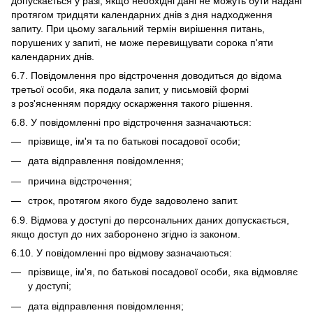
допускається у разі, якщо необхідні дані не можуть бути надані
протягом тридцяти календарних днів з дня надходження
запиту. При цьому загальний термін вирішення питань,
порушених у запиті, не може перевищувати сорока п'яти
календарних днів.
6.7. Повідомлення про відстрочення доводиться до відома
третьої особи, яка подала запит, у письмовій формі
з роз'ясненням порядку оскарження такого рішення.
6.8. У повідомленні про відстрочення зазначаються:
прізвище, ім'я та по батькові посадової особи;
дата відправлення повідомлення;
причина відстрочення;
строк, протягом якого буде задоволено запит.
6.9. Відмова у доступі до персональних даних допускається,
якщо доступ до них заборонено згідно із законом.
6.10. У повідомленні про відмову зазначаються:
прізвище, ім'я, по батькові посадової особи, яка відмовляє
у доступі;
дата відправлення повідомлення;