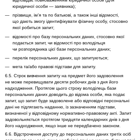
юридичної особи — заявника);
прізвище, ім'я та по батькові, а також інші відомості,
що дають змогу ідентифікувати фізичну особу, стосовно
якої робиться запит;
відомості про базу персональних даних, стосовно якої
подається запит, чи відомості про володільця
чи розпорядника цієї бази персональних даних;
перелік персональних даних, що запитуються;
мета та/або правові підстави для запиту.
6.5. Строк вивчення запиту на предмет його задоволення
не може перевищувати десяти робочих днів з дня його
надходження. Протягом цього строку володілець бази
персональних даних доводить до відома особи, яка подає
запит, що запит буде задоволене або відповідні персональні
дані не підлягають наданню, із зазначенням підстави,
визначеної у відповідному нормативно-правовому акті. Запит
задовольняється протягом тридцяти календарних днів з дня
його надходження, якщо інше не передбачено законом.
6.6. Відстрочення доступу до персональних даних третіх осіб