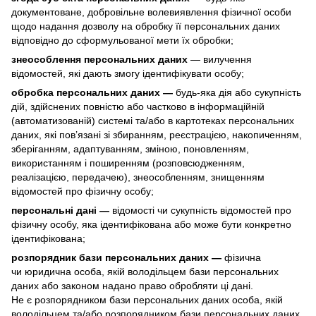
документоване, добровільне волевиявлення фізичної особи
щодо надання дозволу на обробку її персональних даних
відповідно до сформульованої мети їх обробки;
знеособлення персональних даних
— вилучення
відомостей, які дають змогу ідентифікувати особу;
обробка персональних даних —
будь-яка дія або сукупність
дій, здійснених повністю або частково в інформаційній
(автоматизованій) системі та/або в картотеках персональних
даних, які пов’язані зі збиранням, реєстрацією, накопиченням,
зберіганням, адаптуванням, зміною, поновленням,
використанням і поширенням (розповсюдженням,
реалізацією, передачею), знеособленням, знищенням
відомостей про фізичну особу;
персональні дані —
відомості чи сукупність відомостей про
фізичну особу, яка ідентифікована або може бути конкретно
ідентифікована;
розпорядник бази персональних даних —
фізична
чи юридична особа, якій володільцем бази персональних
даних або законом надано право обробляти ці дані.
Не є розпорядником бази персональних даних особа, якій
володільцем та/або розпорядником бази персональних даних