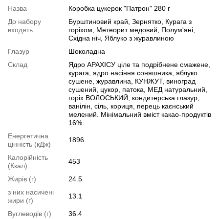
Назва
Коробка цукерок "Патрон" 280 г
До набору
Бурштиновий край, Зернятко, Курага з
входять
горіхом, Метеорит медовий, Полум'яні,
Східна ніч, Яблуко з журавлиною
Глазур
Шоколадна
Склад
Ядро АРАХІСУ ціле та подрібнене смажене,
курага, ядро насіння соняшника, яблуко
сушене, журавлина, КУНЖУТ, виноград
сушений, цукор, патока, МЕД натуральний,
горіх ВОЛОСЬКИЙ, кондитерська глазур,
ванілін, сіль, кориця, перець каєнський
мелений. Мінімальний вміст какао-продуктів
16%.
Енергетична
1896
цінність (кДж)
Калорійність
453
(Ккал)
Жирів (г)
24.5
з них насичені
13.1
жири (г)
Вуглеводів (г)
36.4