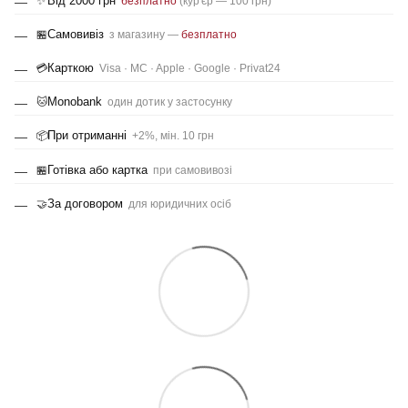
Від 2000 грн
✨
безплатно
(кур'єр — 100 грн)
Самовивіз
🏪
з магазину —
безплатно
Карткою
💳
Visa · MC · Apple · Google · Privat24
Monobank
🐱
один дотик у застосунку
При отриманні
📦
+2%, мін. 10 грн
Готівка або картка
🏪
при самовивозі
За договором
🤝
для юридичних осіб