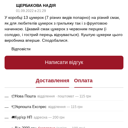
ЩЕРБАКОВА НАДІЯ
01.09.2022 в 21:29
У коробці 13 цукерок (7 різних видів попарно) на різний смак,
як для любителів цукерок з грильяжу так і з фруктовою
начинкою. Цікавий смак цукерок з червоним перцем (і
солодко, і гострий перець відчувається). Куштую цукерки цього
виробника вперше. Сподобалися.
Відповісти
Написати відгук
Доставлення
Оплата
Нова Пошта
📦
відділення · поштомат — 115 грн
Укрпошта Експрес
📮
відділення — 115 грн
Кур'єр НП
🚚
адресна — 200 грн