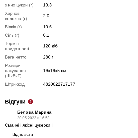
з них цукри (г)
19.3
Харчові
2.0
волокна (г)
Білків (г)
10.6
Сіль (г)
0.1
Термін
120 діб
придатності
Вага нетто
280 г
Розміри
пакування
19х19х5 см
(ШхВхГ)
Штрихкод
4820022717177
Відгуки
2
Белова Марина
20.05.2023 в 16:53
Смачні і якісні цукерки !
Відповісти