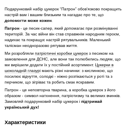
Подарунковий набір цукерок “Патрон” обов'язково покращить
настрій вам і вашим близьким та нагадає про те, що
допомогти може кожен
.
Патрон
- це песик-сапер, який допомагає при розмінуванні
територій. За час війни він став справжнім народним героєм,
надихає та покращує настрій рятувальників. Маленький
талісман неодноразово рятував життя.
Ми розробляли
патріотичні коробки цукерок
з песиком на
замовлення для ДСНС, але вони так полюбились людям, що
ми вирішили додати їх у постійний асортимент.
Цукерки в
шоколадній глазурі
мають різні начинки: з кислинкою, що
посилює відчуття, солодкі - ніжно розтікаються у роті та з
перчиком, що зігріває та робить смак яскравим.
Патрон - це неповторна тварина, а коробка цукерок з його
образом - символ натхнення, патріотизму та великих вчинків.
Замовляй подарунковий набір цукерок і
підтримай
український дух!
Характеристики