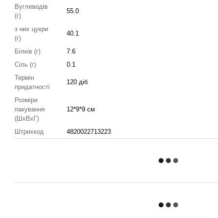
Вуглеводів
55.0
(г)
з них цукри
40.1
(г)
Білків (г)
7.6
Сіль (г)
0.1
Термін
120 діб
придатності
Розміри
пакування
12*9*9 см
(ШхВхГ)
Штрихкод
4820022713223