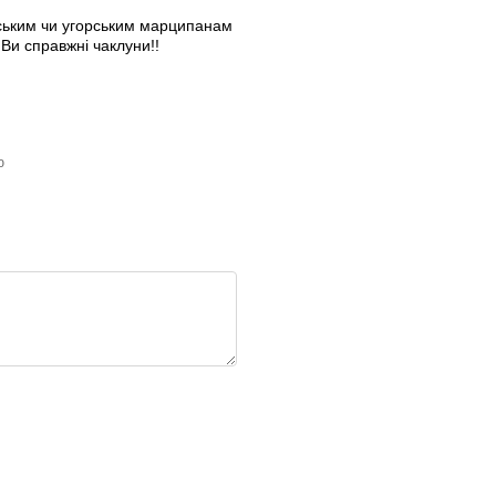
ійським чи угорським марципанам
 Ви справжні чаклуни!!
ю