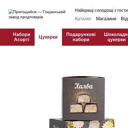
Перейти до основного контенту
Найкращі солодощі з гости
Каталог
Магазини
Від
Оплата і доставка
Фр
Публічна оферта
Кул
Набори
Подарункові
Шоколадн
Цукерки
Асорті
набори
цукерки