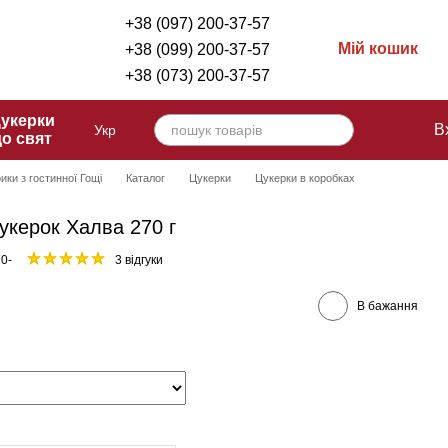
+38 (097) 200-37-57
Мій кошик
+38 (099) 200-37-57
+38 (073) 200-37-57
укерки
В
Укр
до свят
ики з гостинної Гощі
Каталог
Цукерки
Цукерки в коробках
укерок Халва 270 г
0-
3 відгуки
В бажання