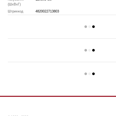
(ШхВхГ)
Штрихкод
4820022713803