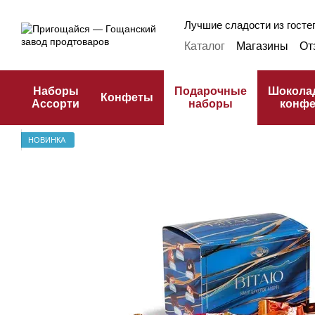
Перейти к основному контенту
Лучшие сладости из гостеп
Каталог
Магазины
От
Оплата и доставка
Ф
Публичная оферта
К
Наборы
Подарочные
Шокола
Конфеты
Ассорти
наборы
конф
НОВИНКА