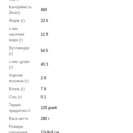
Калорійність
460
(Ккал)
Жирів (г)
23.5
з них
насичені
12.8
жири (г)
Вуглеводів
54.5
(г)
з них цукри
40.3
(г)
Харчові
2.8
волокна (г)
Білків (г)
7.9
Сіль (г)
0.1
Термін
120 дней
придатності
Вага нетто
280 г
Розміри
пакування
12х9х9 см