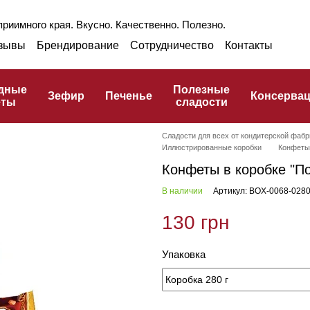
риимного края. Вкусно. Качественно. Полезно.
зывы
Брендирование
Сотрудничество
Контакты
раншиза
Оптом
Блог
Про ГЗПТ
улинарный словарь
дные
Полезные
Зефир
Печенье
Консерва
еты
сладости
Сладости для всех от кондитерской фабр
Иллюстрированные коробки
Конфеты 
Конфеты в коробке "П
В наличии
Артикул: BOX-0068-028
130 грн
Упаковка