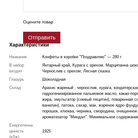
Оцените товар
Отправить
Характеристики
Название
Конфеты в коробке "Поздравляю" — 280 г
В набор
Янтарный край, Курага с орехом, Марципанна шок
входят
Чернослив с орехом, Лесная сказка
Глазурь
Шоколадная
Склад
Арахис жареный , чернослив, курага, кондитерска
гидрогенизированное пальмовое масло, какао-по
жира, эмульгатор (соевый лецитин), поваренная со
ванилин), патока, сахар, мак, жареное ядро фунду
порошок, клюква, черника, смородина, очищенное 
ароматизатор "Миндал". Минимальное содержание 
Енергетична
цінність
1925
(кДж)