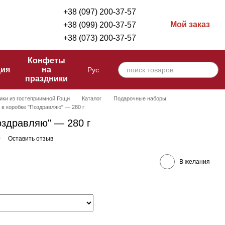
+38 (097) 200-37-57
Мой заказ
+38 (099) 200-37-57
+38 (073) 200-37-57
Конфеты
ция
на
Рус
праздники
ики из гостеприимной Гощи
Каталог
Подарочные наборы
в коробке "Поздравляю" — 280 г
оздравляю" — 280 г
0
Оставить отзыв
В желания