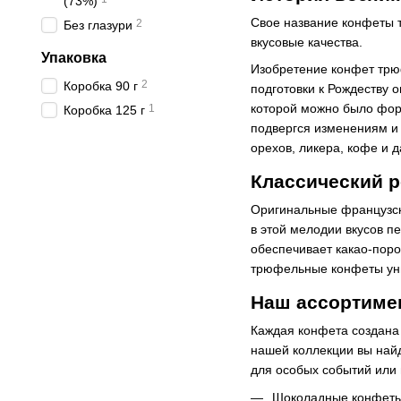
(73%)
Свое название конфеты 
2
Без глазури
вкусовые качества.
Упаковка
Изобретение конфет трюф
2
Коробка 90 г
подготовки к Рождеству 
которой можно было фор
1
Коробка 125 г
подвергся изменениям и
орехов, ликера, кофе и 
Классический 
Оригинальные французск
в этой мелодии вкусов 
обеспечивает какао-поро
трюфельные конфеты уни
Наш ассортиме
Каждая конфета создана
нашей коллекции вы найд
для особых событий или 
Шоколадные конфет