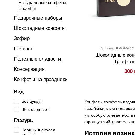
Натуральные конфеты
Endorfini
Подарочные наборы
Шоколадные конфеты
Зефир
Печенье
Артикул: UL-0014-012
Шоколадные кон
Полезные сладости
Трюфель 
Консервация
300 
Конфеты на праздники
Вид
2
Без цукру
Конфеты трюфель издавн
незабываемым подарком 
1
Шоколадные
им особую элегантность 
Глазурь
французский трюфель наш
Черный шоколад
История возни
1