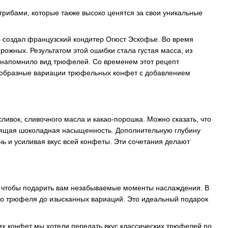
рибами, которые также высоко ценятся за свои уникальные
ые создал французский кондитер Огюст Эскофье. Во время
рожных. Результатом этой ошибки стала густая масса, из
 напомнило вид трюфелей. Со временем этот рецепт
нообразные вариации трюфельных конфет с добавлением
вок, сливочного масла и какао-порошка. Можно сказать, что
дрящая шоколадная насыщенность. Дополнительную глубину
чь и усиливая вкус всей конфеты. Эти сочетания делают
м, чтобы подарить вам незабываемые моменты наслаждения. В
ого трюфеля до изысканных вариаций. Это идеальный подарок
их конфет мы хотели передать вкус классических трюфелей по