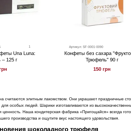
1
5
Артикул: SF-0001-0090
феты Una Luna:
Конфеты без сахара "Фрукт
– 125 г
Трюфель" 90 г
грн
150 грн
а считаются элитным лакомством. Они украшают праздничные сто
для особых людей. Шарики изготавливаются из высококачественны
и ценность. Наша кондитерская фабрика «Пригощайся» всегда гото
его производства и ощутите вкус настоящего удовольствия.
кновения шоколадного трюфеля