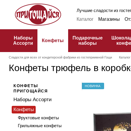
Перейти к основному контенту
Лучшие сладости из гостеп
Каталог
Магазины
От
Оплата и доставка
Ф
Публичная оферта
К
Наборы
Подарочные
Шокола
Конфеты
Ассорти
наборы
конф
Сладости для всех от кондитерской фабрики из гостеприимной Гощи
Каталог
Конфеты трюфель в коробк
КОНФЕТЫ
НОВИНКА
ПРИГОЩАЙСЯ
Наборы Ассорти
Конфеты
Фруктовые конфеты
Грильяжные конфеты