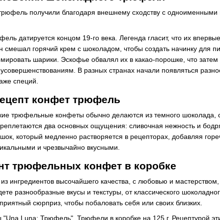
трюфель получили благодаря внешнему сходству с одноименными г
ель датируется концом 19-го века. Легенда гласит, что их вперв
он смешал горячий крем с шоколадом, чтобы создать начинку для пи
мировать шарики. Эскофье обвалял их в какао-порошке, что затем
 усовершенствованиям. В разных странах начали появляться раз
даже специй.
рецепт конфет трюфель
ие трюфельные конфеты обычно делаются из темного шоколада, сли
переплетаются два основных ощущения: сливочная нежность и бо
шок, который медленно растворяется в рецепторах, добавляя горе
кальными и чрезвычайно вкусными.
нт трюфельных конфет в коробке
 из ингредиентов высочайшего качества, с любовью и мастерство
ете разнообразные вкусы и текстуры, от классического шоколадн
приятный сюрприз, чтобы побаловать себя или своих близких.
ы
"Una Luna: Трюфель". Трюфели в коробке на 125 г. Рецептурой эт