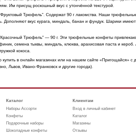
иям. Им присущ роскошный вкус с утончённой текстурой.
Фруктовый Трюфель". Содержат 90 г лакомства. Наши трюфельные
ь. Дополняют вкус курага, миндаль, банан и фундук. Шарики имею
"Красочный Трюфель" — 90 г. Эти трюфельные конфеты привлека
 финик, семена тыквы, миндаль, клюква, арахисовая паста и кероб
тружкой кокоса.
упить в онлайн магазинах или на нашем сайте «Пригощайся» с дос
но, Львов, Ивано-Франковск и другие города).
Каталог
Клиентам
Наборы Ассорти
Вход в личный кабинет
Конфеты
Каталог
Подарочные наборы
Магазины
Шоколадные конфеты
Отзывы