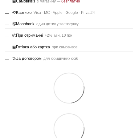
Самовивіз
🏪
з магазину —
безплатно
Карткою
💳
Visa · MC · Apple · Google · Privat24
Monobank
🐱
один дотик у застосунку
При отриманні
📦
+2%, мін. 10 грн
Готівка або картка
🏪
при самовивозі
За договором
🤝
для юридичних осіб