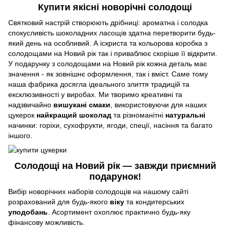
Купити якісні новорічні солодощі
Святковий настрій створюють дрібниці: ароматна і солодка
спокусливість шоколадних ласощів здатна перетворити будь-
який день на особливий. А іскриста та кольорова коробка з
солодощами на Новий рік так і приваблює скоріше її відкрити.
У подарунку з солодощами на Новий рік кожна деталь має
значення - як зовнішнє оформлення, так і вміст. Саме тому
наша фабрика досягла ідеального злиття традицій та
ексклюзивності у виробах. Ми творимо креативні та
надзвичайно
вишукані смаки
, використовуючи для наших
цукерок
найкращий шоколад
та різноманітні
натуральні
начинки: горіхи, сухофрукти, ягоди, спеції, насіння та багато
іншого.
Солодощі на Новий рік — завжди приємний
подарунок!
Вибір новорічних наборів солодощів на нашому сайті
розрахований для будь-якого
віку
та кондитерських
уподобань
. Асортимент охоплює практично будь-яку
фінансову можливість.