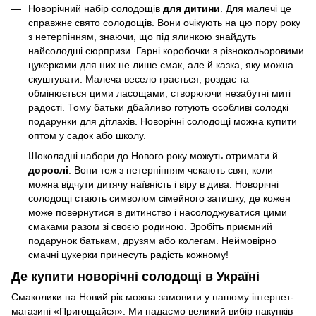
Новорічний набір солодощів
для дитини
. Для малечі це
справжнє свято солодощів. Вони очікують на цю пору року
з нетерпінням, знаючи, що під ялинкою знайдуть
найсолодші сюрпризи. Гарні коробочки з різнокольоровими
цукерками для них не лише смак, але й казка, яку можна
скуштувати. Малеча весело грається, роздає та
обмінюється цими ласощами, створюючи незабутні миті
радості. Тому батьки дбайливо готують особливі солодкі
подарунки для дітлахів. Новорічні солодощі можна купити
оптом у садок або школу.
Шоколадні набори до Нового року можуть отримати й
дорослі
. Вони теж з нетерпінням чекають свят, коли
можна відчути дитячу наївність і віру в дива. Новорічні
солодощі стають символом сімейного затишку, де кожен
може повернутися в дитинство і насолоджуватися цими
смаками разом зі своєю родиною. Зробіть приємний
подарунок батькам, друзям або колегам. Неймовірно
смачні цукерки принесуть радість кожному!
Де купити новорічні солодощі в Україні
Смаколики на Новий рік можна замовити у нашому інтернет-
магазині «Пригощайся». Ми надаємо великий вибір пакунків