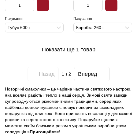
Пакування
Пакування
Тубус 600 г
Коробка 260 г
Показати ще 1 товар
Назад
Вперед
1
з 2
Новорічні смаколики – це чарівна частина святкового настрою,
яка вселяє радість і тепло в наші серця. Зимові свята завжди
супроводжуються різноманітними традиціями, серед яких
найбільш довгоочікуваною є пошук новорічних шоколадних
подарунків під ялинкою. Вони приносять веселощі у дім кожної
родини та серед кожного колективу. Подаруйте щасливі
моменти своїм близьким разом з українським виробництвом
солодощів
«Пригощайся»
!