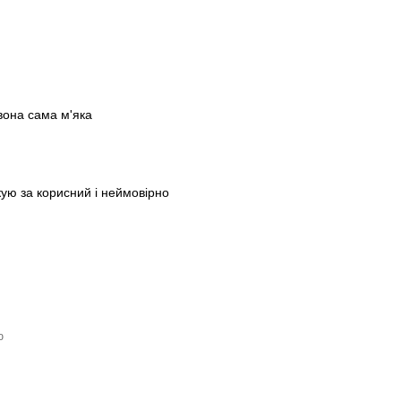
вона сама м'яка
кую за корисний і неймовірно
ю