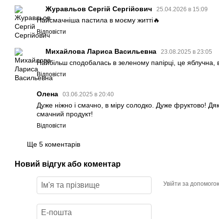
Журавльов Сергій Сергійович
25.04.2026 в 15:09
Найсмачніша пастила в моєму житті🔥
Відповісти
Михайлова Лариса Васильевна
23.08.2025 в 23:05
Найбільш сподобалась в зеленому папірці, це яблучна, 
Відповісти
Олена
03.06.2025 в 20:40
Дуже ніжно і смачно, в міру солодко. Дуже фруктово! Дя
смачний продукт!
Відповісти
Ще 5 коментарів
Новий відгук або коментар
Увійти за допомого