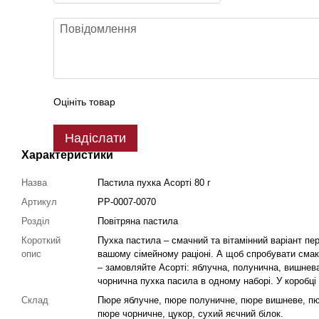
Оцініть товар
Надіслати
Характеристики
Назва
Пастила пухка Асорті 80 г
Артикул
PP-0007-0070
Розділ
Повітряна пастила
Короткий
Пухка пастила – смачний та вітамінний варіант пер
опис
вашому сімейному раціоні. А щоб спробувати смаки
– замовляйте Асорті: яблучна, полунична, вишнева
чорнична пухка пасила в одному наборі. У коробці 
Склад
Пюре яблучне, пюре полуничне, пюре вишневе, пю
пюре чорничне, цукор, сухий яєчний білок.