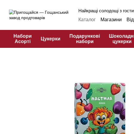
Перейти до основного контенту
Найкращі солодощі з гости
Каталог
Магазини
Від
Оплата і доставка
Фр
Публічна оферта
Кул
Набори
Подарункові
Шоколадн
Цукерки
Асорті
набори
цукерки