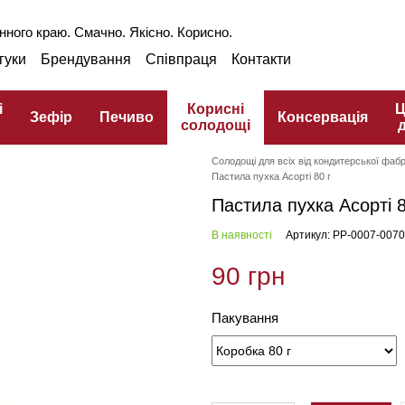
нного краю. Смачно. Якісно. Корисно.
гуки
Брендування
Співпраця
Контакти
аншиза
Оптом
Блог
Про ГЗПТ
інарний словник
і
Корисні
Ц
Зефір
Печиво
Консервація
солодощі
Солодощі для всіх від кондитерської фабр
Пастила пухка Асорті 80 г
Пастила пухка Асорті 8
В наявності
Артикул: PP-0007-0070
90 грн
Пакування