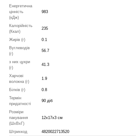
Енергетична
цінність
983
(кДж)
Калорійність
235
(Ккал)
Жирів (г)
0.1
Вуглеводів
56.7
(г)
з них цукри
41.3
(г)
Харчові
1.9
волокна (г)
Білків (г)
0.8
Термін
90 діб
придатності
Розміри
пакування
12х17х3 см
(ШхВхГ)
Штрихкод
4820022713520