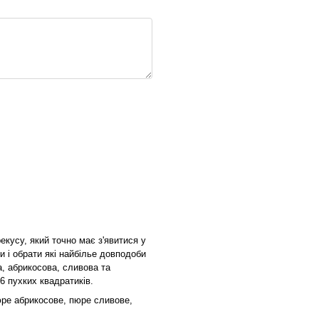
екусу, який точно має з'явитися у
 і обрати які найбілье довподоби
, абрикосова, сливова та
6 пухких квадратиків.
ре абрикосове, пюре сливове,