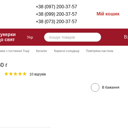
+38 (097) 200-37-57
Мій кошик
+38 (099) 200-37-57
+38 (073) 200-37-57
укерки
В
Укр
до свят
ики з гостинної Гощі
Каталог
Корисні солодощі
Повітряна пастила
0 г
10 відгуків
В бажання