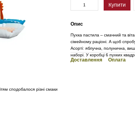
Купити
Опис
Пухка пастила – смачний та віта
сімейному раціоні. А щоб спроб
Асорті: яблучна, полунична, ви
наборі. У коробці 6 пухких квадр
Доставлення
Оплата
ітям сподобалося різні смаки