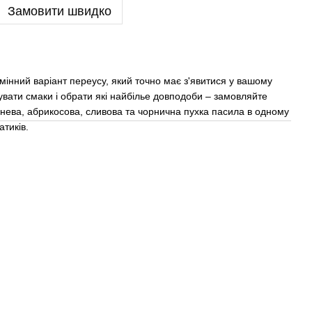
Замовити швидко
мінний варіант переусу, який точно має з'явитися у вашому
увати смаки і обрати які найбілье довподоби – замовляйте
шнева, абрикосова, сливова та чорнична пухка пасила в одному
атиків.