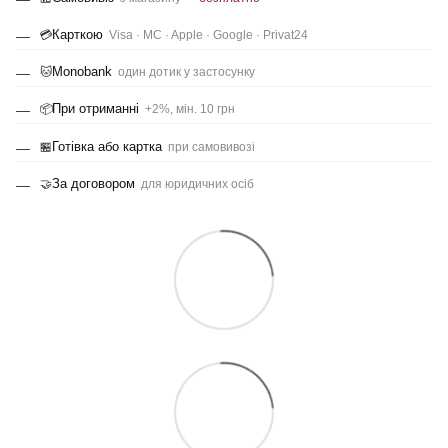
Карткою
💳
Visa · MC · Apple · Google · Privat24
Monobank
🐱
один дотик у застосунку
При отриманні
📦
+2%, мін. 10 грн
Готівка або картка
🏪
при самовивозі
За договором
🤝
для юридичних осіб