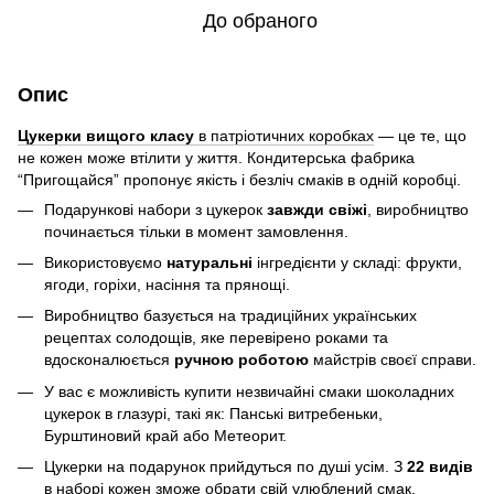
До обраного
Опис
Цукерки вищого класу
в патріотичних коробках
— це те, що
не кожен може втілити у життя. Кондитерська фабрика
“Пригощайся” пропонує якість і безліч смаків в одній коробці.
Подарункові набори з цукерок
завжди свіжі
, виробництво
починається тільки в момент замовлення.
Використовуємо
натуральні
інгредієнти у складі: фрукти,
ягоди, горіхи, насіння та прянощі.
Виробництво базується на традиційних українських
рецептах солодощів, яке перевірено роками та
вдосконалюється
ручною роботою
майстрів своєї справи.
У вас є можливість купити незвичайні смаки шоколадних
цукерок в глазурі, такі як: Панські витребеньки,
Бурштиновий край або Метеорит.
Цукерки на подарунок прийдуться по душі усім. З
22 видів
в наборі кожен зможе обрати свій улюблений смак.