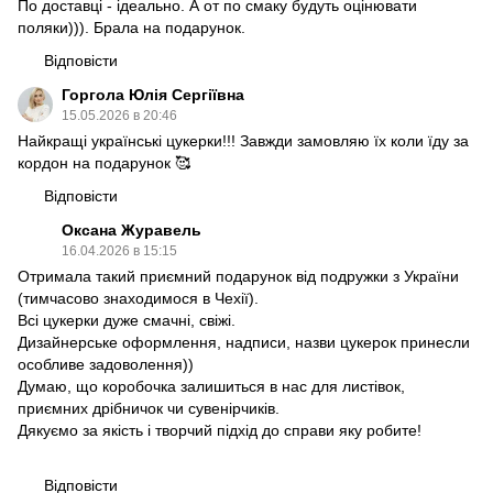
По доставці - ідеально. А от по смаку будуть оцінювати
поляки))). Брала на подарунок.
Відповісти
Горгола Юлія Сергіївна
15.05.2026 в 20:46
Найкращі українські цукерки!!! Завжди замовляю їх коли їду за
кордон на подарунок 🥰
Відповісти
Оксана Журавель
16.04.2026 в 15:15
Отримала такий приємний подарунок від подружки з України
(тимчасово знаходимося в Чехії).
Всі цукерки дуже смачні, свіжі.
Дизайнерське оформлення, надписи, назви цукерок принесли
особливе задоволення))
Думаю, що коробочка залишиться в нас для листівок,
приємних дрібничок чи сувенірчиків.
Дякуємо за якість і творчий підхід до справи яку робите!
Відповісти