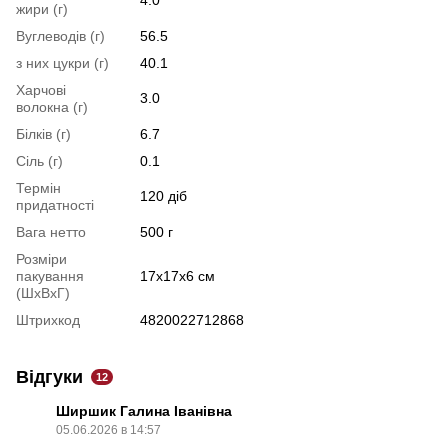
жири (г)
Вуглеводів (г)
56.5
з них цукри (г)
40.1
Харчові
3.0
волокна (г)
Білків (г)
6.7
Сіль (г)
0.1
Термін
120 діб
придатності
Вага нетто
500 г
Розміри
пакування
17х17х6 см
(ШхВхГ)
Штрихкод
4820022712868
Відгуки
12
Ширшик Галина Іванівна
05.06.2026 в 14:57