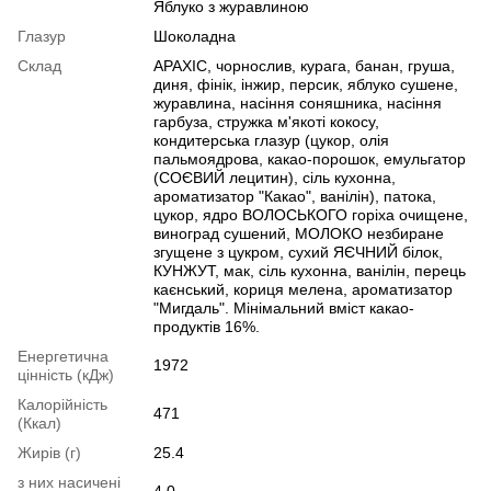
Яблуко з журавлиною
Глазур
Шоколадна
Склад
АРАХІС, чорнослив, курага, банан, груша,
диня, фінік, інжир, персик, яблуко сушене,
журавлина, насіння соняшника, насіння
гарбуза, стружка м'якоті кокосу,
кондитерська глазур (цукор, олія
пальмоядрова, какао-порошок, емульгатор
(СОЄВИЙ лецитин), сіль кухонна,
ароматизатор "Какао", ванілін), патока,
цукор, ядро ВОЛОСЬКОГО горіха очищене,
виноград сушений, МОЛОКО незбиране
згущене з цукром, сухий ЯЄЧНИЙ білок,
КУНЖУТ, мак, сіль кухонна, ванілін, перець
каєнський, кориця мелена, ароматизатор
"Мигдаль". Мінімальний вміст какао-
продуктів 16%.
Енергетична
1972
цінність (кДж)
Калорійність
471
(Ккал)
Жирів (г)
25.4
з них насичені
4.0