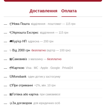
Доставлення
Оплата
Нова Пошта
📦
відділення · поштомат — 115 грн
Укрпошта Експрес
📮
відділення — 115 грн
Кур'єр НП
🚚
адресна — 200 грн
Від 2000 грн
✨
безплатно
(кур'єр — 100 грн)
Самовивіз
🏪
з магазину —
безплатно
Карткою
💳
Visa · MC · Apple · Google · Privat24
Monobank
🐱
один дотик у застосунку
При отриманні
📦
+2%, мін. 10 грн
Готівка або картка
🏪
при самовивозі
За договором
🤝
для юридичних осіб