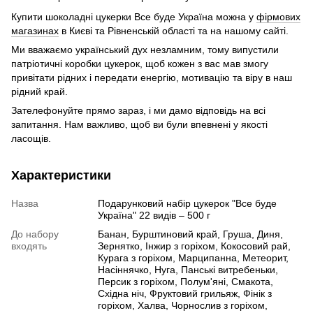
Купити шоколадні цукерки Все буде Україна можна у
фірмових
магазинах
в Києві та Рівненській області та на нашому сайті.
Ми вважаємо український дух незламним, тому випустили
патріотичні коробки цукерок, щоб кожен з вас мав змогу
привітати рідних і передати енергію, мотивацію та віру в наш
рідний край.
Зателефонуйте прямо зараз, і ми дамо відповідь на всі
запитання. Нам важливо, щоб ви були впевнені у якості
ласощів.
Характеристики
Назва
Подарунковий набір цукерок "Все буде
Україна" 22 видів – 500 г
До набору
Банан, Бурштиновий край, Груша, Диня,
входять
Зернятко, Інжир з горіхом, Кокосовий рай,
Курага з горіхом, Марципанна, Метеорит,
Насіннячко, Нуга, Панські витребеньки,
Персик з горіхом, Полум'яні, Смакота,
Східна ніч, Фруктовий грильяж, Фінік з
горіхом, Халва, Чорнослив з горіхом,