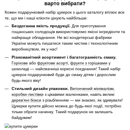
варто вибрати?
Кожен подарунковий набір цукерок з цього каталогу втілює все
те, що ми і наші клієнти цінують найбільше:
Бездоганна якість продукції.
Для приготування
гощанських солодощів використовуємо якісні інгредієнти та
найкраще обладнання. Не всі кондитерські фабрики
України можуть пишатися таким чистим і технологічним
виробництвом, як у нас!
Різноманітний асортимент і багатогранність смаку.
Горіхове
або
фруктове асорті
,
фрукти з горішками
у
шоколаді — найсмачніші корисні поєднання! Такий набір
цукерок подарунковий буде до смаку дітям і дорослим
будь-якого віку!
Стильний дизайн упаковки.
Витончений мінімалізм
,
коробки-листівки
з цікавими малюнками, навіть великі
дерев’яні бокси
з різьбленням — ми знаємо, як здивувати!
Цукерки купити дійсно можна до будь-якої події, потрібно
тільки обрати начинку. Такий подарунок не залишить
байдужим!