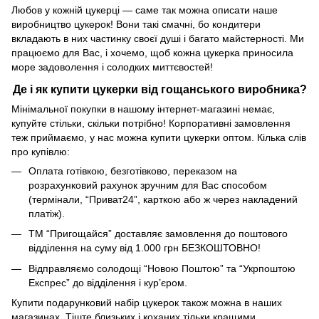
Любов у кожній цукерці — саме так можна описати наше
виробництво цукерок! Вони такі смачні, бо кондитери
вкладають в них частинку своєї душі і багато майстерності. Ми
працюємо для Вас, і хочемо, щоб кожна цукерка приносила
море задоволення і солодких миттєвостей!
Де і як купити цукерки від гощанського виробника?
Мінімальної покупки в нашому інтернет-магазині немає,
купуйте стільки, скільки потрібно! Корпоративні замовлення
теж приймаємо, у нас можна купити цукерки оптом. Кілька слів
про купівлю:
Оплата готівкою, безготівково, переказом на
розрахунковий рахунок зручним для Вас способом
(термінали, “Приват24”, карткою або ж через накладений
платіж).
ТМ “Пригощайся” доставляє замовлення до поштового
відділення на суму від 1.000 грн БЕЗКОШТОВНО!
Відправляємо солодощі “Новою Поштою” та “Укрпоштою
Експрес” до відділення і кур’єром.
Купити подарунковий набір цукерок також можна в наших
магазинах. Тіште близьких і коханих тільки кращими