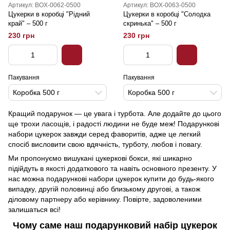
Артикул: BOX-0062-0500
Артикул: BOX-0063-0500
Цукерки в коробці "Рідний
Цукерки в коробці "Солодка
край" – 500 г
скринька" – 500 г
230 грн
230 грн
Пакування
Пакування
Коробка 500 г
Коробка 500 г
Кращий подарунок — це увага і турбота. Але додайте до цього
ще трохи ласощів, і радості людини не буде меж! Подарункові
набори цукерок завжди серед фаворитів, адже це легкий
спосіб висловити свою вдячність, турботу, любов і повагу.
Ми пропонуємо вишукані цукеркові бокси, які шикарно
підійдуть в якості додаткового та навіть основного презенту. У
нас можна подарункові набори цукерок купити до будь-якого
випадку, другій половинці або близькому другові, а також
діловому партнеру або керівнику. Повірте, задоволеними
залишаться всі!
Чому саме наш подарунковий набір цукерок