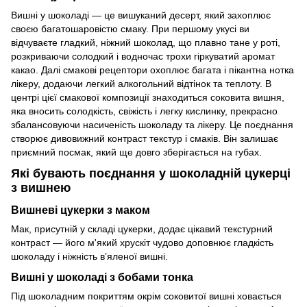
Вишні у шоколаді — це вишуканий десерт, який захоплює
своєю багатошаровістю смаку. При першому укусі ви
відчуваєте гладкий, ніжний шоколад, що плавно тане у роті,
розкриваючи солодкий і водночас трохи гіркуватий аромат
какао. Далі смакові рецептори охоплює багата і пікантна нотка
лікеру, додаючи легкий алкогольний відтінок та теплоту. В
центрі цієї смакової композиції знаходиться соковита вишня,
яка вносить солодкість, свіжість і легку кислинку, прекрасно
збалансовуючи насиченість шоколаду та лікеру. Це поєднання
створює дивовижний контраст текстур і смаків. Він залишає
приємний посмак, який ще довго зберігається на губах.
Які бувають поєднання у шоколадній цукерці
з вишнею
Вишневі цукерки з маком
Мак, присутній у складі цукерки, додає цікавий текстурний
контраст — його м'який хрускіт чудово доповнює гладкість
шоколаду і ніжність вʼяленої вишні.
Вишні у шоколаді з бобами тонка
Під шоколадним покриттям окрім соковитої вишні ховається