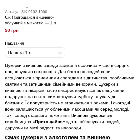
1
Артикул: SIK-0102-1000
Сік Пригощайся вишнево-
яблучний з м'якоттю — 1 л
90 грн
Пакування
Пляшка 1 л
Цукерки з вишнею завжди займали особливе місце в серцях
поціновувачів солодощів. Для багатьох людей вони
асоціюються з приємними спогадами з дитинства, особливими
святами та затишними сімейними вечорами. Цукерки з
вишнею та лікером часто використовуються як вишуканий
подарунок на свята, символізуючи турботу та увагу до
близьких. Їх популярність не втрачається з роками, і сьогодні
вони залишаються улюбленими ласощами як серед молоді,
так і серед старшого покоління. Вишневі цукерки від
виробництва
«Пригощайся»
здатні об’єднувати людей,
даруючи їм миті радості та насолоди.
Смак цукерки з алкоголем та вишнею