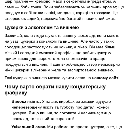
шар праліне — кремової маси з секретним інгредієнтом. А
саме — боби тонка. Вони забезпечують унікальний аромат, що
поєднує в собі нотки ванілі, мигдалю, кориці та гвоздики. Це
створює складний, надзвичайно багатий і насичений смак.
Цукерки з алкоголем та вишнею
Зазвичай, коли люди шукають вишні у шоколаді, вони мають
на увазі цукерки з коньяком та вишнею. Але часто у таких
солодощах застосовують не коньяк, а лікер. Він має більш
м'який і солодкий смаковий профіль, що робить цукерку
приємнішою для широкого кола споживачів та краще
поєднується з вишнею. Наше виробництво створ неймовірно
ніжні цукерки з лікерним желе та заспиртованою вишнею.
Такі цукерки з вишнею можна купити легко на
нашому сайті.
Чому варто обрати нашу кондитерську
фабрику
Висока якість.
У наших виробах ви завжди відчуєте
неперевершену якість та турботу про деталі кожної
цукерки. Якщо вишня, то соковита й насичена; якщо
шоколад, то якісний та справжній.
Унікальний смак.
Ми робимо не просто цукерки, а те, що