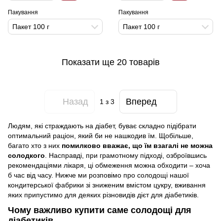
Пакування
Пакування
Пакет 100 г
Пакет 100 г
Показати ще 20 товарів
Назад
Вперед
1
з 3
Людям, які страждають на діабет, буває складно підібрати
оптимальний раціон, який би не нашкодив їм. Щобільше,
багато хто з них
помилково вважає, що їм взагалі не можна
солодкого
. Насправді, при грамотному підході, озброївшись
рекомендаціями лікаря, ці обмеження можна обходити – хоча
б час від часу. Нижче ми розповімо про солодощі нашої
кондитерської фабрики зі зниженим вмістом цукру, вживання
яких припустимо для деяких різновидів дієт для діабетиків.
Чому важливо купити саме солодощі для
діабетиків