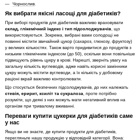
Чорнослив
.
Як вибрати якісні ласощі для діабетиків?
При виборі продуктів для діабетиків важливо враховувати
склад, глікемічний індекс і тип підсолоджувачів
, що
використовуються. Зокрема, вибрані вами солодощі не
повинні містити звичайний цукор (сахароз, глюкозу, фруктозу)
у великих кількостях. Також варто придивитися до продуктів з
низьким глікемічним індексом (до 50), оскільки вони повільніше
підвищують рівень цукру в крові. Нарешті, зверніть увагу на
загальну кількість вуглеводів, адже навіть корисні замінники
цукру можуть містити вуглеводи, а їх кількість у добовому
раціоні вкрай важливо контролювати.
Що стосується безпечних підсолоджувачів, до них належать
стевія, еририт, ксиліт та сукралоза
, проте потрібно
розуміти, що деякі з них можуть мати негативний вплив на
організм при тривалому вживанні.
Переваги купити цукерки для діабетиків саме
у нас
Якщо ви не знаєте, де купити продукти для діабетиків,
перегляньте нашу продукцію у відповідній категорії. Вона: