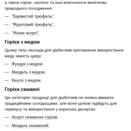
а також горіхи, насіння та інші компоненти винятково
природного походження:
“Барвистий трюфель”
;
“Фруктовий трюфель”
;
“Фініки асорті”
.
Горіхи з медом
Цьому типу ласощів для діабетиків притаманне використання
меду замість цукру:
Фундук з медом
;
Мигдаль з медом
;
Кеш’ю з медом
.
Горіхи смажені
Цю категорію продукції для діабетиків не можна вважати
традиційними солодощами, але вони цілком підійдуть для
перекусу та використання у корисних десертах:
Асорті смажених горіхів
;
Мигдаль смажений
;