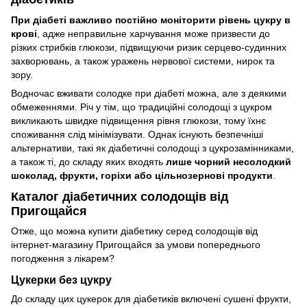
При діабеті важливо постійно моніторити рівень цукру в
крові
, адже неправильне харчування може призвести до
різких стрибків глюкози, підвищуючи ризик серцево-судинних
захворювань, а також уражень нервової системи, нирок та
зору.
Водночас вживати солодке при діабеті можна, але з деякими
обмеженнями. Річ у тім, що традиційні солодощі з цукром
викликають швидке підвищення рівня глюкози, тому їхнє
споживання слід мінімізувати. Однак існують безпечніші
альтернативи, такі як діабетичні солодощі з цукрозамінниками,
а також ті, до складу яких входять
лише чорний несолодкий
шоколад, фрукти, горіхи або цільнозернові продукти
.
Каталог діабетичних солодощів від
Пригощайся
Отже, що можна купити діабетику серед солодощів від
інтернет-магазину Пригощайся за умови попереднього
погодження з лікарем?
Цукерки без цукру
До складу цих цукерок для діабетиків включені сушені фрукти,