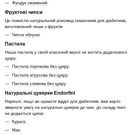
Фундук смажений
.
Фруктові чипси
Це повністю натуральний різновид смаколиків для діабетиків,
виготовлений лише з фруктів:
Чипси яблучні
.
Пастила
Наша пастила у своїй класичній версії не містить додаткового
цукру:
Пастила порічкова без цукру
;
Пастила аґрусова без цукру
;
Пастила сливова без цукру
.
Натуральні цукерки Endorfini
Нарешті, якщо ви шукаєте відділ для діабетиків, вам варто
звернути увагу на натуральні цукерки до чаю, до складу яких
не додається цукор:
Курага
;
Мак
;