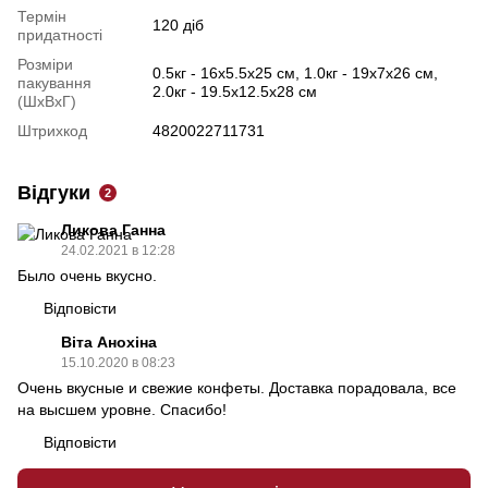
Термін
120 діб
придатності
Розміри
0.5кг - 16х5.5х25 см, 1.0кг - 19х7х26 см,
пакування
2.0кг - 19.5х12.5х28 см
(ШхВхГ)
Штрихкод
4820022711731
Відгуки
2
Ликова Ганна
24.02.2021 в 12:28
Было очень вкусно.
Відповісти
Віта Анохіна
15.10.2020 в 08:23
Очень вкусные и свежие конфеты. Доставка порадовала, все
на высшем уровне. Спасибо!
Відповісти