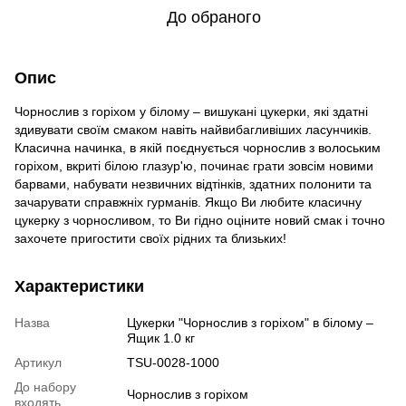
До обраного
Опис
Чорнослив з горіхом у білому – вишукані цукерки, які здатні
здивувати своїм смаком навіть найвибагливіших ласунчиків.
Класична начинка, в якій поєднується чорнослив з волоським
горіхом, вкриті білою глазур'ю, починає грати зовсім новими
барвами, набувати незвичних відтінків, здатних полонити та
зачарувати справжніх гурманів. Якщо Ви любите класичну
цукерку з чорносливом, то Ви гідно оціните новий смак і точно
захочете пригостити своїх рідних та близьких!
Характеристики
Назва
Цукерки "Чорнослив з горiхом" в білому –
Ящик 1.0 кг
Артикул
TSU-0028-1000
До набору
Чорнослив з горіхом
входять