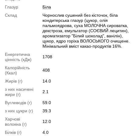
Глазур
Біла
Склад
Чорнослив сушений без кісточок, біла
кондитерська глазур (цукор, олія
пальмоядрова, суха МОЛОЧНА сироватка,
декстроза, емульгатор (СОЄВИЙ лецитин),
ароматизатор "Білий шоколад", ванілін),
цукор, ядро горіха ВОЛОСЬКОГО очищене.
Мінімальний вміст какао-продуктів 16%.
Енергетична
1708
цінність (кДж)
Калорійність
408
(Ккал)
Жирів (г)
14.0
з них насичені
2.1
жири (г)
Вуглеводів (г)
59.0
з них цукри (г)
39.3
Харчові
12.0
волокна (г)
Білків (г)
4.0