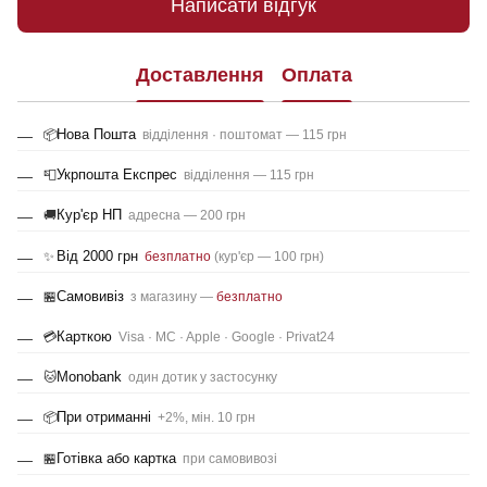
Написати відгук
Доставлення
Оплата
Нова Пошта
📦
відділення · поштомат — 115 грн
Укрпошта Експрес
📮
відділення — 115 грн
Кур'єр НП
🚚
адресна — 200 грн
Від 2000 грн
✨
безплатно
(кур'єр — 100 грн)
Самовивіз
🏪
з магазину —
безплатно
Карткою
💳
Visa · MC · Apple · Google · Privat24
Monobank
🐱
один дотик у застосунку
При отриманні
📦
+2%, мін. 10 грн
Готівка або картка
🏪
при самовивозі