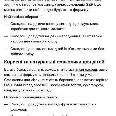
зручним є інтернет-магазин дитячих солодощів GZPT, де
можна
замовити набори
для будь-якого формату.
Найчастіше обирають:
Солодощі на дитяче свято у вигляді індивідуальних
коробочок для кожного малюка;
Солодощі для дітей на день народження, як от великі
набори для спільного столу;
Солодощі для маленьких дітей із м’якими смаками без
зайвого цукру.
Корисні та натуральні смаколики для дітей
Багато батьків прагнуть замовляти тільки
якісні ласощі
, адже
саме вони формують правильні харчові звички у малечі.
Смаколики для дітей не містять барвників, ароматизаторів та
ГМО. Їхній склад простий і зрозумілий: горіхи, сухофрукти,
мед, натуральний шоколад.
Особливо популярними стають:
Солодощі для дітей у вигляді фруктових цукерок у
шоколаді;