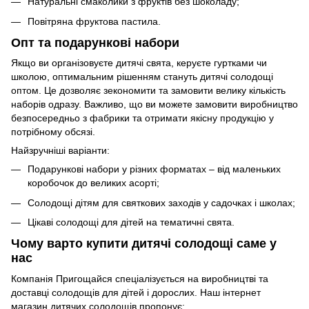
Натуральні смаколики з фруктів без шоколаду;
Повітряна фруктова пастила.
Опт та подарункові набори
Якщо ви організовуєте дитячі свята, керуєте гуртками чи
школою, оптимальним рішенням стануть дитячі солодощі
оптом. Це дозволяє зекономити та замовити велику кількість
наборів одразу. Важливо, що ви можете замовити виробництво
безпосередньо з фабрики та отримати якісну продукцію у
потрібному обсязі.
Найзручніші варіанти:
Подарункові набори у різних форматах – від маленьких
коробочок до великих асорті;
Солодощі дітям для святкових заходів у садочках і школах;
Цікаві солодощі для дітей на тематичні свята.
Чому варто купити дитячі солодощі саме у
нас
Компанія Пригощайся спеціалізується на виробництві та
доставці солодощів для дітей і дорослих. Наш інтернет
магазин дитячих солодощів пропонує: