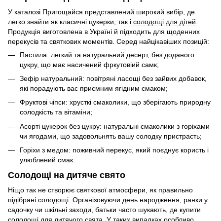
У каталозі Пригощайся представлений широкий вибір, де
легко знайти як класичні цукерки, так і
солодощі для дітей
.
Продукція виготовлена в Україні й підходить для щоденних
перекусів та святкових моментів. Серед найцікавіших позицій:
Пастила: легкий та натуральний десерт, без доданого
цукру, що має насичений фркутовіий самк;
Зефір натуральний: повітряні ласощі без зайвих добавок,
які порадують вас приємним ягідним смаком;
Фруктові чіпси: хрусткі смаколики, що зберігають природну
солодкість та вітаміни;
Асорті цукерок без цукру: натуральні смаколики з горіхами
чи ягодами, що задовольнять вашу солодку пристрасть;
Горіхи з медом: поживний перекус, який поєднує користь і
улюблений смак.
Солодощі на дитяче свято
Ніщо так не створює святкової атмосфери, як правильно
підібрані солодощі. Організовуючи день народження, ранки у
садочку чи шкільні заходи, батьки часто шукають, де купити
солодощі для дитячого свята. У таких випадках особливо