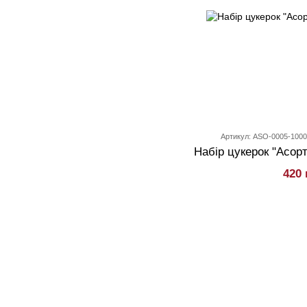
Артикул: ASO-0005-100
Набiр цукерок "Асорті
420 