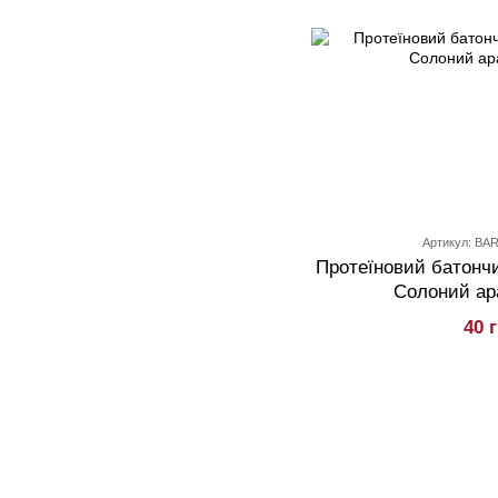
Артикул: BA
Протеїновий батончик
Солоний ара
40 