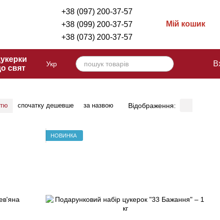
+38 (097) 200-37-57
Мій кошик
+38 (099) 200-37-57
+38 (073) 200-37-57
укерки
В
Укр
до свят
Відображення:
стю
спочатку дешевше
за назвою
НОВИНКА