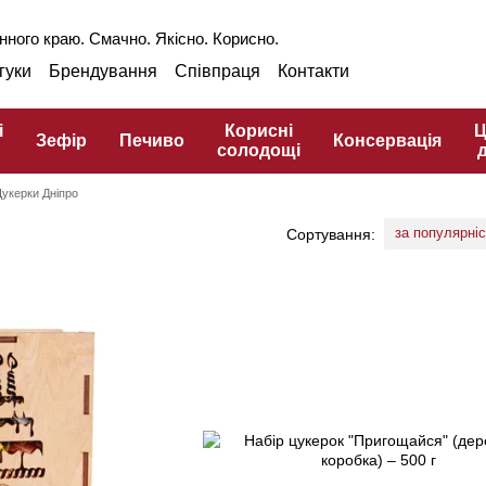
нного краю. Смачно. Якісно. Корисно.
гуки
Брендування
Співпраця
Контакти
аншиза
Оптом
Блог
Про ГЗПТ
інарний словник
і
Корисні
Ц
Зефір
Печиво
Консервація
солодощі
укерки Дніпро
за популярні
Сортування: