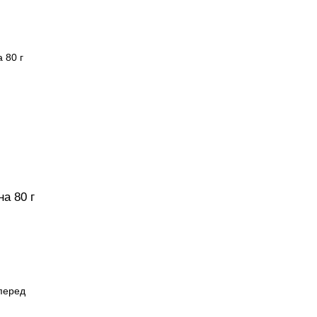
а 80 г
перед