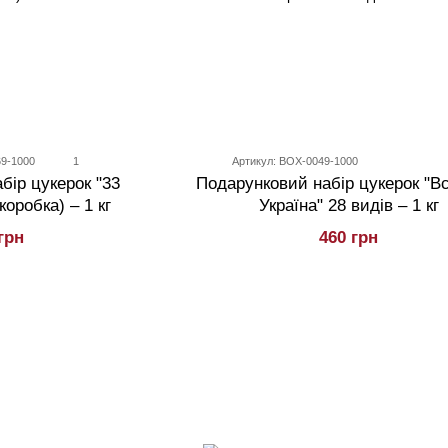
69-1000
1
Артикул: BOX-0049-1000
Подарунковий набір цукерок "В
бір цукерок "33
Україна" 28 видів – 1 кг
коробка) – 1 кг
460 грн
грн