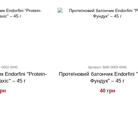
R-0002-0045
Артикул: BAR-0003-0045
 Endorfini "Protein-
Протеїновий батончик Endorfini "
хіс" – 45 г
Фундук" – 45 г
грн
40 грн