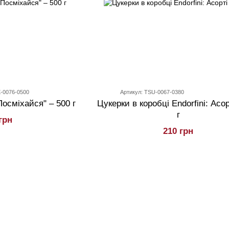
X-0076-0500
Артикул: TSU-0067-0380
Посміхайся" – 500 г
Цукерки в коробці Endorfini: Асор
г
грн
210 грн