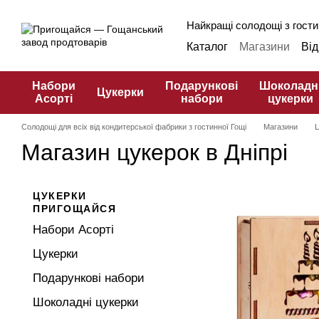
Перейти до основного контенту
Найкращі солодощі з гости
Каталог
Магазини
Від
Оплата і доставка
Фр
Публічна оферта
Кул
Набори
Подарункові
Шоколадн
Цукерки
Асорті
набори
цукерки
Солодощі для всіх від кондитерської фабрики з гостинної Гощі
Магазини
Ц
Магазин цукерок в Дніпрі
ЦУКЕРКИ
ПРИГОЩАЙСЯ
Набори Асорті
Цукерки
Подарункові набори
Шоколадні цукерки