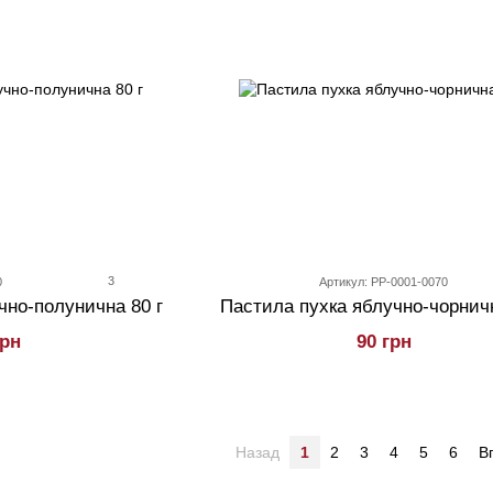
3
0
Артикул: PP-0001-0070
чно-полунична 80 г
Пастила пухка яблучно-чорничн
грн
90 грн
Назад
1
2
3
4
5
6
В