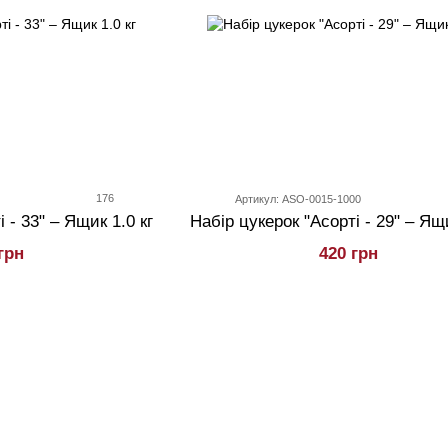
176
0
Артикул: ASO-0015-1000
 - 33" – Ящик 1.0 кг
Набiр цукерок "Асорті - 29" – Ящи
грн
420 грн