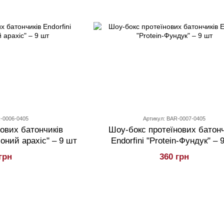
R-0006-0405
Артикул: BAR-0007-0405
ових батончиків
Шоу-бокс протеїнових батонч
лоний арахіс" – 9 шт
Endorfini "Protein-Фундук" – 
грн
360 грн