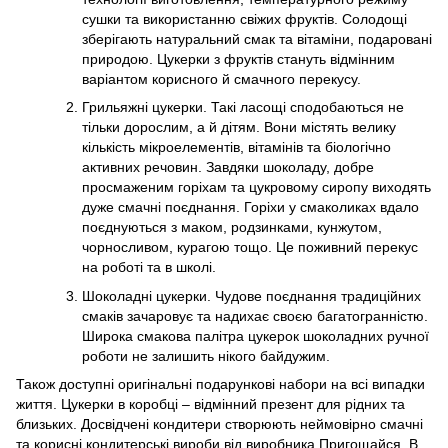
сушки та використанню свіжих фруктів. Солодощі
зберігають натуральний смак та вітаміни, подаровані
природою. Цукерки з фруктів стануть відмінним
варіантом корисного й смачного перекусу.
Грильяжні цукерки. Такі ласощі сподобаються не
тільки дорослим, а й дітям. Вони містять велику
кількість мікроелементів, вітамінів та біологічно
активних речовин. Завдяки шоколаду, добре
просмаженим горіхам та цукровому сиропу виходять
дуже смачні поєднання. Горіхи у смаколиках вдало
поєднуються з маком, родзинками, кунжутом,
чорносливом, курагою тощо. Це поживний перекус
на роботі та в школі.
Шоколадні цукерки. Чудове поєднання традиційних
смаків зачаровує та надихає своєю багатогранністю.
Широка смакова палітра цукерок шоколадних ручної
роботи не залишить нікого байдужим.
Також доступні оригінальні подарункові набори на всі випадки
життя. Цукерки в коробці – відмінний презент для рідних та
близьких. Досвідчені кондитери створюють неймовірно смачні
та корисні кондитерські вироби від виробника Пригощайся. В