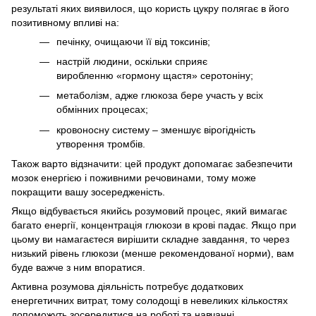
результаті яких виявилося, що користь цукру полягає в його
позитивному впливі на:
печінку, очищаючи її від токсинів;
настрій людини, оскільки сприяє
виробленню «гормону щастя» серотоніну;
метаболізм, адже глюкоза бере участь у всіх
обмінних процесах;
кровоносну систему – зменшує вірогідність
утворення тромбів.
Також варто відзначити: цей продукт допомагає забезпечити
мозок енергією і поживними речовинами, тому може
покращити вашу зосередженість.
Якщо відбувається якийсь розумовий процес, який вимагає
багато енергії, концентрація глюкози в крові падає. Якщо при
цьому ви намагаєтеся вирішити складне завдання, то через
низький рівень глюкози (менше рекомендованої норми), вам
буде важче з ним впоратися.
Активна розумова діяльність потребує додаткових
енергетичних витрат, тому солодощі в невеликих кількостях
допоможуть зосередитися на роботі та навчанні.