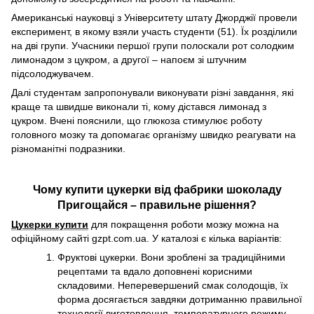
Американські науковці з Університету штату Джорджії провели
експеримент, в якому взяли участь студенти (51). Їх розділили
на дві групи. Учасники першої групи полоскали рот солодким
лимонадом з цукром, а другої – напоєм зі штучним
підсолоджувачем.
Далі студентам запропонували виконувати різні завдання, які
краще та швидше виконали ті, кому дістався лимонад з
цукром. Вчені пояснили, що глюкоза стимулює роботу
головного мозку та допомагає організму швидко реагувати на
різноманітні подразники.
Чому купити цукерки від фабрики шоколаду
Пригощайся – правильне рішення?
Цукерки купити
для покращення роботи мозку можна на
офіційному сайті gzpt.com.ua. У каталозі є кілька варіантів:
Фруктові цукерки. Вони зроблені за традиційними
рецептами та вдало доповнені корисними
складовими. Неперевершений смак солодощів, їх
форма досягається завдяки дотриманню правильної
технології виготовлення, температурного режиму