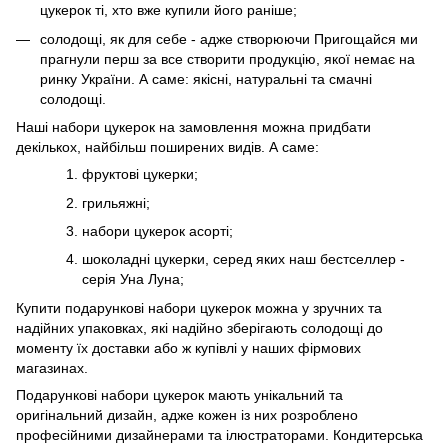
цукерок ті, хто вже купили його раніше;
солодощі, як для себе - адже створюючи Пригощайся ми
прагнули перш за все створити продукцію, якої немає на
ринку України. А саме: якісні, натуральні та смачні
солодощі.
Наші набори цукерок на замовлення можна придбати
декількох, найбільш поширених видів. А саме:
фруктові цукерки;
грильяжні;
набори цукерок асорті;
шоколадні цукерки, серед яких наш бестселлер -
серія Уна Луна;
Купити подарункові набори цукерок можна у зручних та
надійних упаковках, які надійно зберігають солодощі до
моменту їх доставки або ж купівлі у наших фірмових
магазинах.
Подарункові набори цукерок мають унікальний та
оригінальний дизайн, адже кожен із них розроблено
професійними дизайнерами та ілюстраторами. Кондитерська