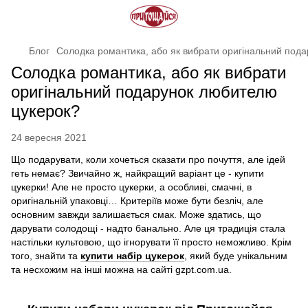
Блог
Солодка романтика, або як вибрати оригінальний под
Солодка романтика, або як вибрати
оригінальний подарунок любителю
цукерок?
24 вересня 2021
Що подарувати, коли хочеться сказати про почуття, але ідей
геть немає? Звичайно ж, найкращий варіант це - купити
цукерки! Але не просто цукерки, а особливі, смачні, в
оригінальній упаковці… Критеріїв може бути безліч, але
основним завжди залишається смак. Може здатись, що
дарувати солодощі - надто банально. Але ця традиція стала
настільки культовою, що ігнорувати її просто неможливо. Крім
того, знайти та
купити набір цукерок
, який буде унікальним
та несхожим на інші можна на сайті gzpt.com.ua.