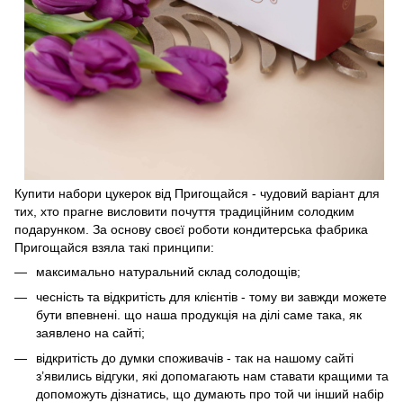
Купити набори цукерок від Пригощайся - чудовий варіант для
тих, хто прагне висловити почуття традиційним солодким
подарунком. За основу своєї роботи кондитерська фабрика
Пригощайся взяла такі принципи:
максимально натуральний склад солодощів;
чесність та відкритість для клієнтів - тому ви завжди можете
бути впевнені. що наша продукція на ділі саме така, як
заявлено на сайті;
відкритість до думки споживачів - так на нашому сайті
з’явились відгуки, які допомагають нам ставати кращими та
допоможуть дізнатись, що думають про той чи інший набір