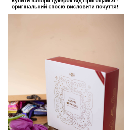
Купити набори цукерок від Пригощайся -
оригінальний спосіб висловити почуття!