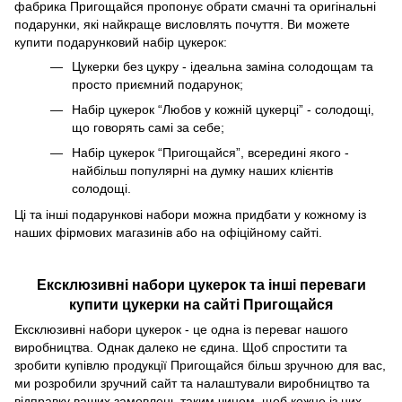
фабрика Пригощайся пропонує обрати смачні та оригінальні
подарунки, які найкраще висловлять почуття. Ви можете
купити подарунковий набір цукерок:
Цукерки без цукру - ідеальна заміна солодощам та
просто приємний подарунок;
Набір цукерок “Любов у кожній цукерці” - солодощі,
що говорять самі за себе;
Набір цукерок “Пригощайся”, всередині якого -
найбільш популярні на думку наших клієнтів
солодощі.
Ці та інші подарункові набори можна придбати у кожному із
наших фірмових магазинів або на офіційному сайті.
Ексклюзивні набори цукерок та інші переваги
купити цукерки на сайті Пригощайся
Ексклюзивні набори цукерок - це одна із переваг нашого
виробництва. Однак далеко не єдина. Щоб спростити та
зробити купівлю продукції Пригощайся більш зручною для вас,
ми розробили зручний сайт та налаштували виробництво та
відправку ваших замовлень таким чином, щоб кожне із них