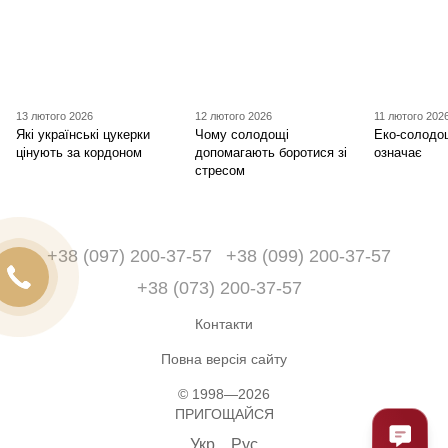
13 лютого 2026
12 лютого 2026
11 лютого 202
Які українські цукерки
Чому солодощі
Еко-солодо
цінують за кордоном
допомагають боротися зі
означає
стресом
+38 (097) 200-37-57
+38 (099) 200-37-57
+38 (073) 200-37-57
Контакти
Повна версія сайту
© 1998—2026
ПРИГОЩАЙСЯ
Укр
Рус