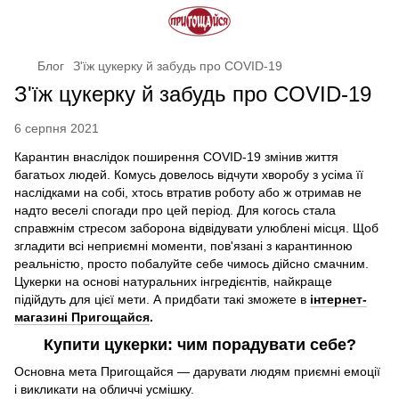
Блог
З'їж цукерку й забудь про COVID-19
З'їж цукерку й забудь про COVID-19
6 серпня 2021
Карантин внаслідок поширення COVID-19 змінив життя
багатьох людей. Комусь довелось відчути хворобу з усіма її
наслідками на собі, хтось втратив роботу або ж отримав не
надто веселі спогади про цей період. Для когось стала
справжнім стресом заборона відвідувати улюблені місця. Щоб
згладити всі неприємні моменти, пов'язані з карантинною
реальністю, просто побалуйте себе чимось дійсно смачним.
Цукерки на основі натуральних інгредієнтів, найкраще
підійдуть для цієї мети. А придбати такі зможете в
інтернет-
магазині Пригощайся
.
Купити цукерки: чим порадувати себе?
Основна мета Пригощайся — дарувати людям приємні емоції
і викликати на обличчі усмішку.