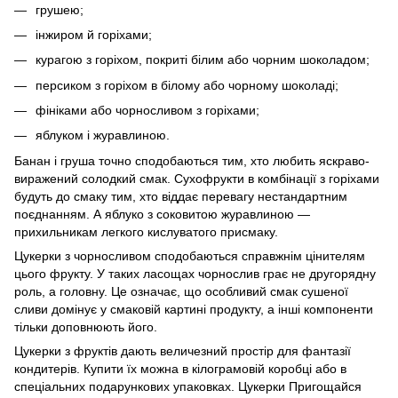
грушею;
інжиром й горіхами;
курагою з горіхом, покриті білим або чорним шоколадом;
персиком з горіхом в білому або чорному шоколаді;
фініками або чорносливом з горіхами;
яблуком і журавлиною.
Банан і груша точно сподобаються тим, хто любить яскраво-
виражений солодкий смак. Сухофрукти в комбінації з горіхами
будуть до смаку тим, хто віддає перевагу нестандартним
поєднанням. А яблуко з соковитою журавлиною —
прихильникам легкого кислуватого присмаку.
Цукерки з чорносливом сподобаються справжнім цінителям
цього фрукту. У таких ласощах чорнослив грає не другорядну
роль, а головну. Це означає, що особливий смак сушеної
сливи домінує у смаковій картині продукту, а інші компоненти
тільки доповнюють його.
Цукерки з фруктів дають величезний простір для фантазії
кондитерів. Купити їх можна в кілограмовій коробці або в
спеціальних подарункових упаковках. Цукерки Пригощайся