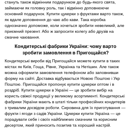
стануть також відмінним подарунком до будь-якого свята,
займаючи як головну роль, так і відмінно доповнюючи
основний подарунок. Купити цукерки з фруктами варто також,
як вдале доповнення до чаю або кави. Така коробка
однозначно допоможе, коли хочеться зробити невеликий, але
приємний презент. Або ж запросити колегу або друзів на
смачне чаювання.
Кондитерські фабрики України: чому варто
зробити замовлення в Пригощайся?
Кондитерські вироби від Пригощайся можете купити в таких
містах як Київ, Гоща, Рівне, Українка та Нетішин. Але також
можна оформити замовлення телефоном або заповнивши
форму на сайті. Доставка відбувається Новою Поштою і Укр
Поштою. Пригощайся пропонує купити цукерки оптом і в
роздріб. Купити цукерки в Україні — це зробити вибір на
користь свіжої продукції у великому асортименті. Кондитерські
фабрики України мають в штаті тільки професійних кондитерів
з тривалим досвідом роботи. Сировина для їх приготування —
фрукти і ягоди з садів України. Цукерки купити Україна — це
порадувати себе і своїх найближчих смачним та корисним
десертом, який приносить позитив та хороший настрій.