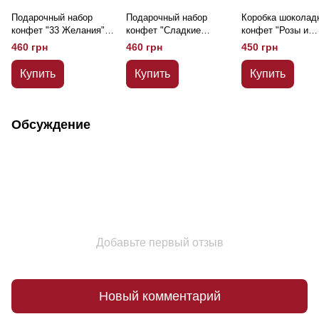
Подарочный набор
Подарочный набор
Коробка шоколад
конфет "33 Желания" –
конфет "Сладкие
конфет "Розы и
1 кг
чувства" 29 видов – 1
виноград" 400 г
460 грн
460 грн
450 грн
кг
Купить
Купить
Купить
Обсуждение
Добавьте первый отзыв
Новый комментарий