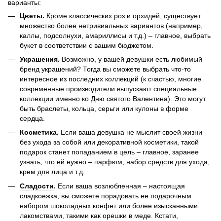
варианты:
Цветы.
Кроме классических роз и орхидей, существует
множество более нетривиальных вариантов (например,
каллы, подсолнухи, амариллисы и т.д.) – главное, выбрать
букет в соответствии с вашим бюджетом.
Украшения.
Возможно, у вашей девушки есть любимый
бренд украшений? Тогда вы сможете выбрать что-то
интересное из последних коллекций (к счастью, многие
современные производители выпускают специальные
коллекции именно ко Дню святого Валентина). Это могут
быть браслеты, кольца, серьги или кулоны в форме
сердца.
Косметика.
Если ваша девушка не мыслит своей жизни
без ухода за собой или декоративной косметики, такой
подарок станет попаданием в цель – главное, заранее
узнать, что ей нужно – парфюм, набор средств для ухода,
крем для лица и т.д.
Сладости
.
Если ваша возлюбленная – настоящая
сладкоежка, вы сможете порадовать ее подарочным
набором шоколадных конфет или более изысканными
лакомствами, такими как орешки в меде. Кстати,