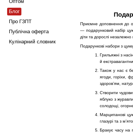
Оптом
Блог
Подар
Про ГЗПТ
Приємне доповнення до ос
— подарунковий набір цук
Публічна оферта
діти та дорослі незалежно в
Кулінарний словник
Подарункові набори з цуке
Грильяжні з насі
й екстравагантн
Також у нас є б
ягоди, горіхи, ф
здоров’ям, натур
Створити чудовий
яблуко з журавли
солодощі, огорн
Марципанові цук
глазурі та з м’я
Бракує часу на 