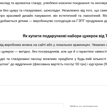
околад та ароматна глазур, улюблені класичні поєднання та неочіку
и без цукру та глазуровані, шоколадні. Незалежно від того, що саме
ро красивий дизайн пакування, він естетичний та лаконічний. Маль
подобаються діткам — виробництво солодощів на ГЗПТ продумане д
Як купити подарункові набори цукерок від
ід виробника можна на сайті або у локальних крамницях. Чекаємо на 
цукерок — вигідно, без посередників, але ще й з гарантією свіжості
дні та глазуровані ласощі можливо придбати у будь-якій кількості
ою” до відділення (фіксована вартість послуг 50 грн) і кур’єром (9
Увійти за допомогою