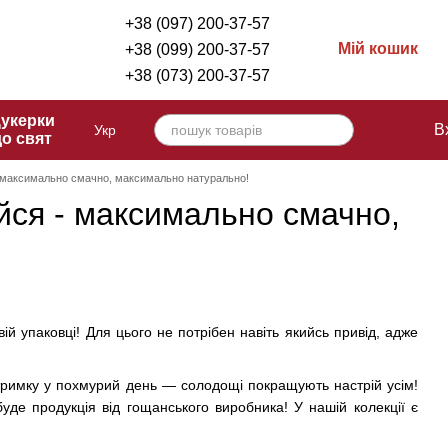
+38 (097) 200-37-57
Мій кошик
+38 (099) 200-37-57
+38 (073) 200-37-57
укерки
В
Укр
до свят
- максимально смачно, максимально натурально!
йся - максимально смачно,
ій упаковці! Для цього не потрібен навіть якийсь привід, адже
дтримку у похмурий день — солодощі покращують настрій усім!
де продукція від гощанського виробника! У нашій колекції є