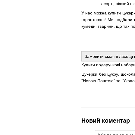
асорті, ніжний ш
У нас можна купити цукерк
гарантовані! Ми подбали п
кумедні тварини, що так 
Замовити смачні ласощі в
Купити подарункові набори 
Цукерки без цукру, шокола
“Новою Поштою” та “Укрпошт
Новий коментар