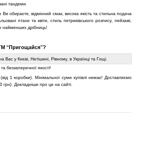
вані тандеми.
 Ви обираєте, відмінний смак, висока якість та стильна подача
овані птахи та квіти, стиль петриківського розпису, пейзажі,
о найменших дрібниць!
 ТМ “Пригощайся”?
Вас у Києві, Нетішині, Рівному, в Українці та Гощі.
 та беззаперечної якості!
 (від 1 коробки). Мінімальної суми купівлі немає! Доставляємо
0 грн). Докладніше про це на сайті.