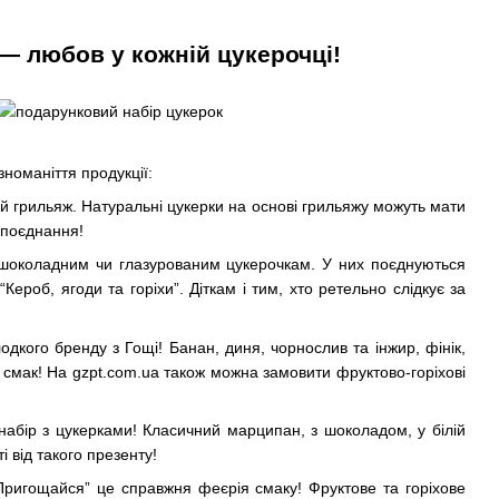
— любов у кожній цукерочці!
номаніття продукції:
й грильяж. Натуральні цукерки на основі грильяжу можуть мати
 поєднання!
 шоколадним чи глазурованим цукерочкам. У них поєднуються
ероб, ягоди та горіхи”. Діткам і тим, хто ретельно слідкує за
дкого бренду з Гощі! Банан, диня, чорнослив та інжир, фінік,
 смак! На gzpt.com.ua також можна замовити фруктово-горіхові
набір з цукерками! Класичний марципан, з шоколадом, у білій
і від такого презенту!
“Пригощайся” це справжня феєрія смаку! Фруктове та горіхове