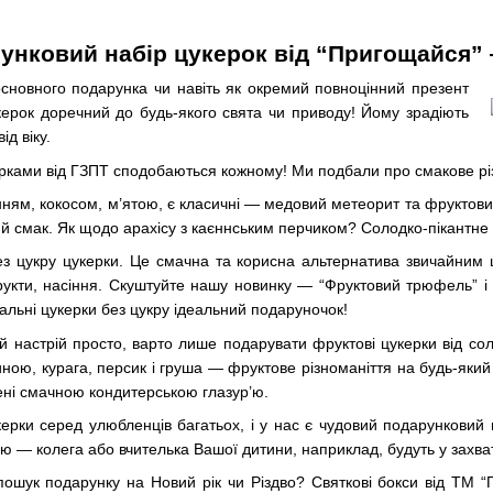
унковий набір цукерок від “Пригощайся” 
новного подарунка чи навіть як окремий повноцінний презент
ерок доречний до будь-якого свята чи приводу! Йому зрадіють
ід віку.
рками від ГЗПТ сподобаються кожному! Ми подбали про смакове різ
нням, кокосом, м’ятою, є класичні — медовий метеорит та фруктови
ий смак. Як щодо арахісу з каєннським перчиком? Солодко-пікантне
ез цукру цукерки. Це смачна та корисна альтернатива звичайним
рукти, насіння. Скуштуйте нашу новинку — “Фруктовий трюфель” і “К
альні цукерки без цукру ідеальний подаруночок!
 настрій просто, варто лише подарувати фруктові цукерки від соло
ною, курага, персик і груша — фруктове різноманіття на будь-який
ені смачною кондитерською глазур’ю.
ерки серед улюбленців багатьох, і у нас є чудовий подарунковий 
тою — колега або вчителька Вашої дитини, наприклад, будуть у захват
пошук подарунку на Новий рік чи Різдво? Святкові бокси від ТМ 