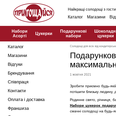
Перейти до основного контенту
Найкращі солодощі з гости
Каталог
Магазини
Від
Оплата і доставка
Фр
Публічна оферта
Кул
Набори
Подарункові
Шоколадн
Цукерки
Асорті
набори
цукерки
Каталог
Солодощі для всіх від кондитерськ
Подарунков
Магазини
максимальн
Відгуки
Брендування
1 жовтня 2021
Співпраця
Зробити приємно будь-якій
Контакти
потішити близьку людину, д
Оплата і доставка
Родинне свято, річниця, 
Набори цукерок подару
Франшиза
смачні солодощі на будь-я