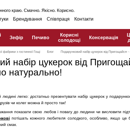
нного краю. Смачно. Якісно. Корисно.
гуки
Брендування
Співпраця
Контакти
аншиза
Оптом
Блог
Про ГЗПТ
інарний словник
і
Корисні
Ц
Зефір
Печиво
Консервація
солодощі
ої фабрики з гостинної Гощі
Блог
Подарунковий набір цукерок від Пригощайся 
ий набір цукерок від Пригоща
о натурально!
 людині легко: достатньо презентувати набір цукерок у подарунков
рузів чи колег можна й просто так!
бажання показати свою любов і повагу до людини чи висловити пі
нкові
потішать кожного любителя солодкого, особливо, якщо це бу
кий смак.