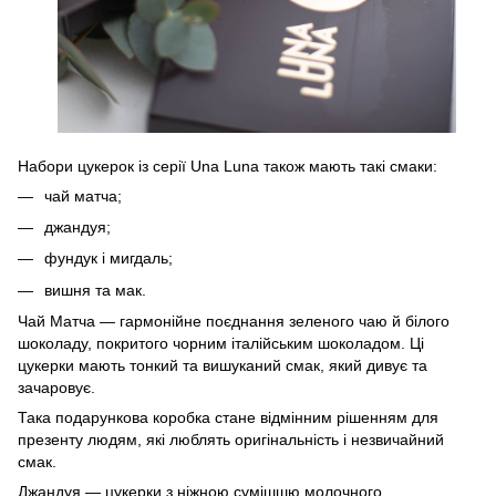
Набори цукерок із серії Una Luna також мають такі смаки:
чай матча;
джандуя;
фундук і мигдаль;
вишня та мак.
Чай Матча — гармонійне поєднання зеленого чаю й білого
шоколаду, покритого чорним італійським шоколадом. Ці
цукерки мають тонкий та вишуканий смак, який дивує та
зачаровує.
Така подарункова коробка стане відмінним рішенням для
презенту людям, які люблять оригінальність і незвичайний
смак.
Джандуя — цукерки з ніжною сумішшю молочного