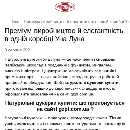
Блог
Преміум виробництво й елегантність в одній коробці У
Преміум виробництво й елегантність
в одній коробці Уна Луна
9 серпня 2021
Натуральні цукерки Уна Луна — це насичений і справжній
італійський шоколад в поєднанні з фундуком, мигдалем,
вишнею й лікером. Ці цукерки не мають ніяких замінників і
ароматизаторів — тільки найкращі складові, ручна робота й
професійне обладнання. Щоб
натуральні цукерки купити
,
приготовані відповідно до європейських стандартів якості,
оформляйте замовлення на сайті gzpt.com.ua.
Натуральні цукерки купити: що пропонується
на сайті gzpt.com.ua ?
Натуральні цукерки — подарунок, якому зрадіє кожен. Тільки
уявіть смак цукерки із тонким шаром натурального шоколаду із
хрусткими горіхами чи кисло-солодкими ягодами...