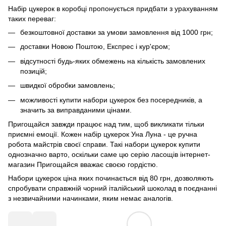
Набір цукерок в коробці пропонується придбати з урахуванням
таких переваг:
безкоштовної доставки за умови замовлення від 1000 грн;
доставки Новою Поштою, Експрес і кур'єром;
відсутності будь-яких обмежень на кількість замовлених
позицій;
швидкої обробки замовлень;
можливості купити набори цукерок без посередників, а
значить за виправданими цінами.
Пригощайся завжди працює над тим, щоб викликати тільки
приємні емоції. Кожен набір цукерок Уна Луна - це ручна
робота майстрів своєї справи. Такі набори цукерок купити
однозначно варто, оскільки саме цю серію ласощів інтернет-
магазин Пригощайся вважає своєю гордістю.
Набори цукерок ціна яких починається від 80 грн, дозволяють
спробувати справжній чорний італійський шоколад в поєднанні
з незвичайними начинками, яким немає аналогів.