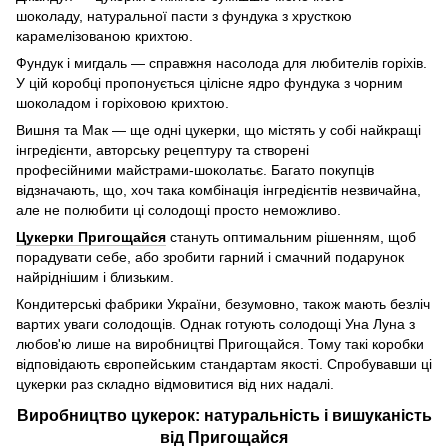
шоколаду, натуральної пасти з фундука з хрусткою
карамелізованою крихтою.
Фундук і мигдаль — справжня насолода для любителів горіхів.
У цій коробці пропонується цілісне ядро ​​фундука з чорним
шоколадом і горіховою крихтою.
Вишня та Мак — ще одні цукерки, що містять у собі найкращі
інгредієнти, авторську рецептуру та створені
професійними майстрами-шоколатьє. Багато покупців
відзначають, що, хоч така комбінація інгредієнтів незвичайна,
але не полюбити ці солодощі просто неможливо.
Цукерки Пригощайся
стануть оптимальним рішенням, щоб
порадувати себе, або зробити гарний і смачний подарунок
найріднішим і близьким.
Кондитерські фабрики України, безумовно, також мають безліч
вартих уваги солодощів. Однак готують солодощі Уна Луна з
любов'ю лише на виробництві Пригощайся. Тому такі коробки
відповідають європейським стандартам якості. Спробувавши ці
цукерки раз складно відмовитися від них надалі.
Виробництво цукерок: натуральність і вишуканість
від Пригощайся