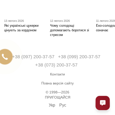
13 лютого 2026
12 лютого 2026
11 лютого 202
Які українські цукерки
Чому солодощі
Еко-солодо
цінують за кордоном
допомагають боротися зі
означає
стресом
+38 (097) 200-37-57
+38 (099) 200-37-57
+38 (073) 200-37-57
Контакти
Повна версія сайту
© 1998—2026
ПРИГОЩАЙСЯ
Укр
Рус