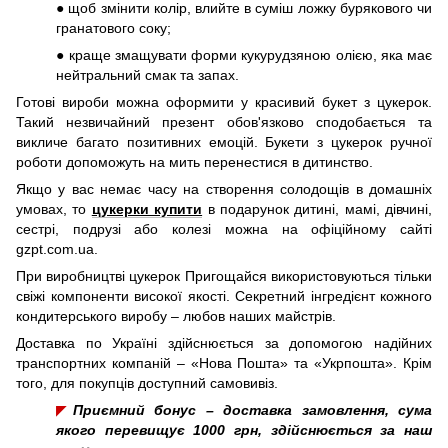
● щоб змінити колір, влийте в суміш ложку бурякового чи
гранатового соку;
● краще змащувати форми кукурудзяною олією, яка має
нейтральний смак та запах.
Готові вироби можна оформити у красивий букет з цукерок.
Такий незвичайний презент обов'язково сподобається та
викличе багато позитивних емоцій. Букети з цукерок ручної
роботи допоможуть на мить перенестися в дитинство.
Якщо у вас немає часу на створення солодощів в домашніх
умовах, то
цукерки купити
в подарунок дитині, мамі, дівчині,
сестрі, подрузі або колезі можна на офіційному сайті
gzpt.com.ua.
При виробництві цукерок Пригощайся використовуються тільки
свіжі компоненти високої якості. Секретний інгредієнт кожного
кондитерського виробу – любов наших майстрів.
Доставка по Україні здійснюється за допомогою надійних
транспортних компаній – «Нова Пошта» та «Укрпошта». Крім
того, для покупців доступний самовивіз.
◤
Приємний бонус – доставка замовлення, сума
якого перевищує 1000 грн, здійснюється за наш