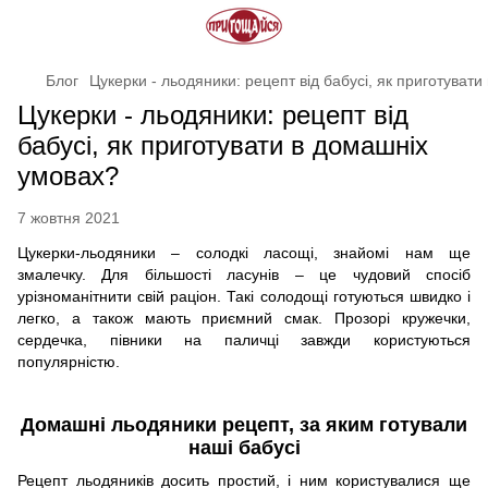
Блог
Цукерки - льодяники: рецепт від бабусі, як приготуват
Цукерки - льодяники: рецепт від
бабусі, як приготувати в домашніх
умовах?
7 жовтня 2021
Цукерки-льодяники – солодкі ласощі, знайомі нам ще
змалечку. Для більшості ласунів – це чудовий спосіб
урізноманітнити свій раціон. Такі солодощі готуються швидко і
легко, а також мають приємний смак. Прозорі кружечки,
сердечка, півники на паличці завжди користуються
популярністю.
Домашні льодяники рецепт, за яким готували
наші бабусі
Рецепт льодяників досить простий, і ним користувалися ще