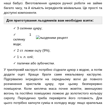
наші бабусі. Виготовлення цукерок ручної роботи не займе
багато часу, та й кількість інгредієнтів мінімальна. Це прості та
доступні компоненти.
Для приготування льодяників вам необхідно взяти:
✓ 3 склянки цукру;
✓ 1
склянку
води;
✓ 2 ст. ложки оцту (9%);
✓ 1 ч. л. олії;
✓ палички або зубочистки.
У трилітровій каструлі потрібно з'єднати цукор з водою, а потім
додати оцет. Краще брати саме емальовану каструлю.
Підігріваємо інгредієнти на середньому вогні до повного
розчинення кристалів цукру, при цьому безперервно
помішуючи. Коли кипляча маса почне жовтіти, зменшуємо
вогонь та постійно помішуємо ложкою до золотистого кольору
сиропу. Періодично треба перевіряти його готовність. Для
цього потрібно капнути суміш в холодну воду: якщо крапелька