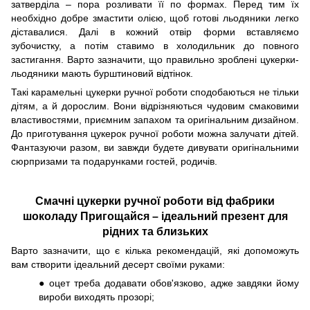
затверділа – пора розливати її по формах. Перед тим їх
необхідно добре змастити олією, щоб готові льодяники легко
діставалися. Далі в кожний отвір форми вставляємо
зубочистку, а потім ставимо в холодильник до повного
застигання. Варто зазначити, що правильно зроблені цукерки-
льодяники мають бурштиновий відтінок.
Такі карамельні цукерки ручної роботи сподобаються не тільки
дітям, а й дорослим. Вони відрізняються чудовим смаковими
властивостями, приємним запахом та оригінальним дизайном.
До приготування цукерок ручної роботи можна залучати дітей.
Фантазуючи разом, ви завжди будете дивувати оригінальними
сюрпризами та подарунками гостей, родичів.
Смачні цукерки ручної роботи від фабрики
шоколаду Пригощайся – ідеальний презент для
рідних та близьких
Варто зазначити, що є кілька рекомендацій, які допоможуть
вам створити ідеальний десерт своїми руками:
● оцет треба додавати обов'язково, адже завдяки йому
вироби виходять прозорі;