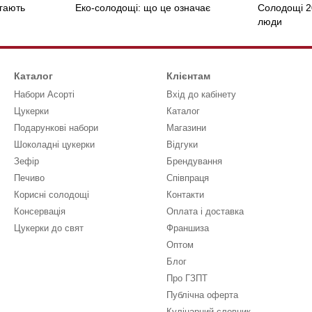
гають
Еко-солодощі: що це означає
Солодощі 2
люди
Каталог
Клієнтам
Набори Асорті
Вхід до кабінету
Цукерки
Каталог
Подарункові набори
Магазини
Шоколадні цукерки
Відгуки
Зефір
Брендування
Печиво
Співпраця
Корисні солодощі
Контакти
Консервація
Оплата і доставка
Цукерки до свят
Франшиза
Оптом
Блог
Про ГЗПТ
Публічна оферта
Кулінарний словник