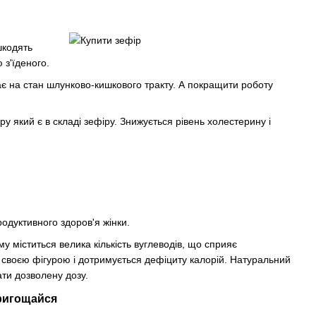
шкодять
 з'їденого.
ває на стан шлунково-кишкового тракту. А покращити роботу
 який є в складі зефіру. Знижується рівень холестерину і
родуктивного здоров'я жінки.
у міститься велика кількість вуглеводів, що сприяє
а своєю фігурою і дотримується дефіциту калорій. Натуральний
ати дозволену дозу.
Пригощайся