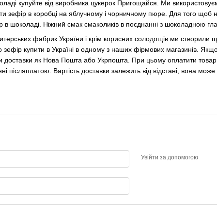
ладі купуйте від виробника цукерок Пригощайся. Ми використовуємо
ти зефір в коробці на яблучному і чорничному пюре. Для того щоб н
 в шоколаді. Ніжний смак смаколиків в поєднанні з шоколадною гла
терських фабрик України і крім корисних солодощів ми створили щ
 зефір купити в Україні в одному з наших фірмових магазинів. Як
и доставки як Нова Пошта або Укрпошта. При цьому оплатити товар 
нні післяплатою. Вартість доставки залежить від відстані, вона мож
Увійти за допомогою