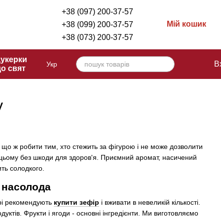
+38 (097) 200-37-57
Мій кошик
+38 (099) 200-37-57
+38 (073) 200-37-57
укерки
В
Укр
до свят
у
 що ж робити тим, хто стежить за фігурою і не може дозволити
ри цьому без шкоди для здоров'я. Приємний аромат, насичений
ить солодкого.
 насолода
карі рекомендують
купити зефір
і вживати в невеликій кількості.
ктів. Фрукти і ягоди - основні інгредієнти. Ми виготовляємо