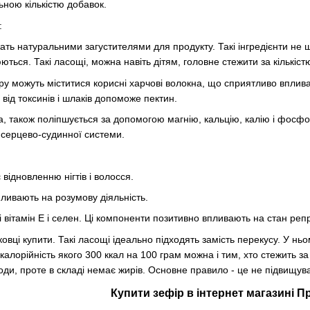
ьною кількістю добавок.
:
жать натуральними загустителями для продукту. Такі інгредієнти не 
ються. Такі ласощі, можна навіть дітям, головне стежити за кількістю
фіру можуть міститися корисні харчові волокна, що сприятливо впли
 від токсинів і шлаків допоможе пектин.
 також поліпшується за допомогою магнію, кальцію, калію і фосфору
 серцево-судинної системи.
.
 відновленню нігтів і волосся.
ливають на розумову діяльність.
бі вітамін Е і селен. Ці компоненти позитивно впливають на стан реп
вці купити. Такі ласощі ідеально підходять замість перекусу. У ньом
калорійність якого 300 ккал на 100 грам можна і тим, хто стежить з
води, проте в складі немає жирів. Основне правило - це не підвищув
Купити зефір в інтернет магазині 