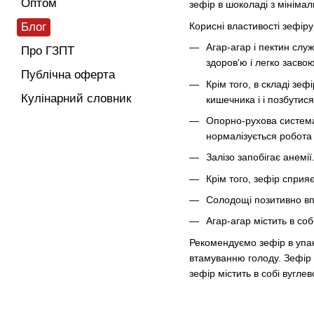
Оптом
зефір в шоколаді з мінімал
Корисні властивості зефіру
Блог
Агар-агар і пектин слу
Про ГЗПТ
здоров'ю і легко засвою
Публічна оферта
Крім того, в складі зе
Кулінарний словник
кишечника і і позбутися
Опорно-рухова система,
нормалізується робота
Залізо запобігає анемії
Крім того, зефір сприяє
Солодощі позитивно вп
Агар-агар містить в со
Рекомендуємо зефір в упако
втамуванню голоду. Зефір 
зефір містить в собі вугле