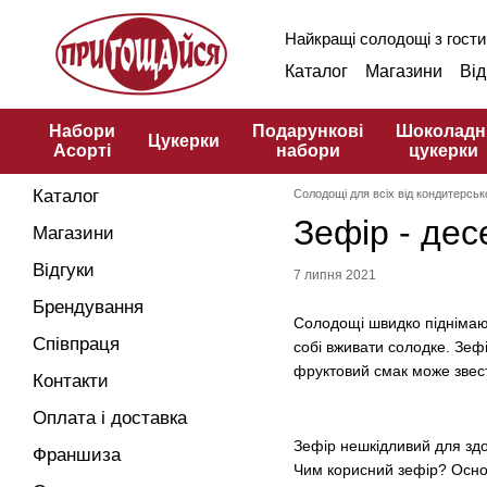
Перейти до основного контенту
Найкращі солодощі з гости
Каталог
Магазини
Від
Оплата і доставка
Фр
Публічна оферта
Кул
Набори
Подарункові
Шоколадн
Цукерки
Асорті
набори
цукерки
Каталог
Солодощі для всіх від кондитерськ
Зефір - дес
Магазини
Відгуки
7 липня 2021
Брендування
Солодощі швидко піднімают
Співпраця
собі вживати солодке. Зеф
фруктовий смак може звести
Контакти
Оплата і доставка
Зефір нешкідливий для здор
Франшиза
Чим корисний зефір? Основ