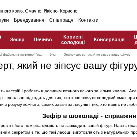
нного краю. Смачно. Якісно. Корисно.
гуки
Брендування
Співпраця
Контакти
аншиза
Оптом
Блог
Про ГЗПТ
інарний словник
і
Корисні
Ц
Зефір
Печиво
Консервація
солодощі
ої фабрики з гостинної Гощі
Блог
Зефір - десерт, який не зіпсує вашу фігуру
ерт, який не зіпсує вашу фігур
ь настрій і роблять щасливим кожного всього за кілька хвилин. Але
ір - ідеально підходить для тих, хто хоче відчути солодкий смак п
 з розуму кожного, самих завзятих ласунів і тих, хто навіть не люб
Зефір в шоколаді - справжня
ов'я і його помірна кількість не зашкодить вашій фігурі. Навіть лі
ним секретом є те, що такі ласощі виготовляють з натуральних проду