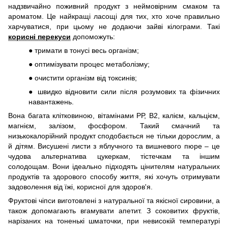
надзвичайно поживний продукт з неймовірним смаком та
ароматом. Це найкращі ласощі для тих, хто хоче правильно
харчуватися, при цьому не додаючи зайві кілограми. Такі
корисні перекуси
допоможуть:
● тримати в тонусі весь організм;
● оптимізувати процес метаболізму;
● очистити організм від токсинів;
● швидко відновити сили після розумових та фізичних
навантажень.
Вона багата клітковиною, вітамінами РР, В2, калієм, кальцієм,
магнієм, залізом, фосфором. Такий смачний та
низькокалорійний продукт сподобається не тільки дорослим, а
й дітям. Висушені листи з яблучного та вишневого пюре – це
чудова альтернатива цукеркам, тістечкам та іншим
солодощам. Вони ідеально підходять цінителям натуральних
продуктів та здорового способу життя, які хочуть отримувати
задоволення від їжі, корисної для здоров'я.
Фруктові чіпси виготовлені з натуральної та якісної сировини, а
також допомагають вгамувати апетит. З соковитих фруктів,
нарізаних на тоненькі шматочки, при невисокій температурі