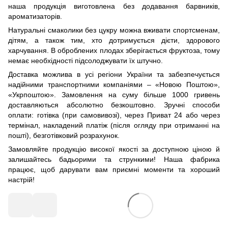
наша продукція виготовлена без додавання барвників,
ароматизаторів.
Натуральні смаколики без цукру можна вживати спортсменам,
дітям, а також тим, хто дотримується дієти, здорового
харчування. В оброблених плодах зберігається фруктоза, тому
немає необхідності підсолоджувати їх штучно.
Доставка можлива в усі регіони України та забезпечується
надійними транспортними компаніями – «Новою Поштою»,
«Укрпоштою». Замовлення на суму більше 1000 гривень
доставляються абсолютно безкоштовно. Зручні способи
оплати: готівка (при самовивозі), через Приват 24 або через
термінал, накладений платіж (після огляду при отриманні на
пошті), безготівковий розрахунок.
Замовляйте продукцію високої якості за доступною ціною й
залишайтесь бадьорими та стрункими! Наша фабрика
працює, щоб дарувати вам приємні моменти та хороший
настрій!