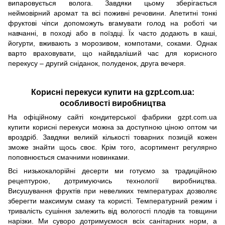
випаровується волога. Завдяки цьому зберігається
неймовірний аромат та всі поживні речовини. Апетитні тонкі
фруктові чіпси допоможуть вгамувати голод на роботі чи
навчанні, в поході або в поїздці. Їх часто додають в каші,
йогурти, вживають з морозивом, компотами, соками. Однак
варто враховувати, що найвдаліший час для корисного
перекусу – другий сніданок, полуденок, друга вечеря.
Корисні перекуси купити на gzpt.com.ua:
особливості виробництва
На офіційному сайті кондитерської фабрики gzpt.com.ua
купити корисні перекуси можна за доступною ціною оптом чи
вроздріб. Завдяки великій кількості товарних позицій кожен
зможе знайти щось своє. Крім того, асортимент регулярно
поповнюється смачними новинками.
Всі низькокалорійні десерти ми готуємо за традиційною
рецептурою, дотримуючись технології виробництва.
Висушування фруктів при невеликих температурах дозволяє
зберегти максимум смаку та користі. Температурний режим і
тривалість сушіння залежить від вологості плодів та товщини
нарізки. Ми суворо дотримуємося всіх санітарних норм, а