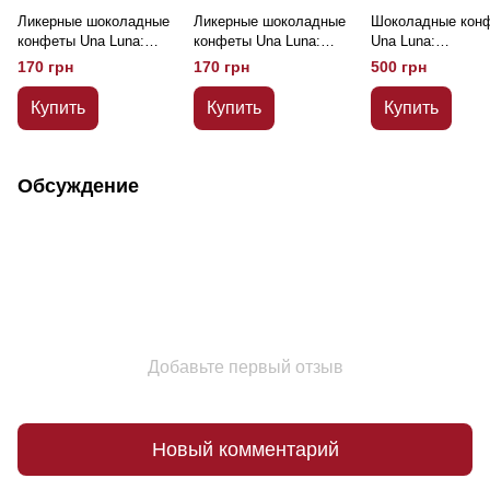
Ликерные шоколадные
Ликерные шоколадные
Шоколадные кон
конфеты Una Luna:
конфеты Una Luna:
Una Luna:
Цитриновка 120 г
Смородиновый
Richezza(Багатств
170 грн
170 грн
500 грн
спотыкач 120 г
240 г
Купить
Купить
Купить
Обсуждение
Добавьте первый отзыв
Новый комментарий