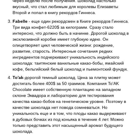
через неделю после получения. Шоколад настолько
вкусный, что стал любимым для королевы Елизаветы
Второй и попал в книгу рекордов Гиннеса.
Fabelle
- еще один рекордсмен в Книге рекордов Гиннеса.
Три вида конфет-6220$ за килограмм. Сразу стало
интересно, что должно быть в начинке. Дорогой шоколад в
эксклюзивной коробке имеет глубокую идею. Он
олицетворяет цикл человеческой жизни: рождение,
развитие, старость. Интересные сочетания редких
ингредиентов подчеркивают уникальность индийского
шоколада: таитянские ванильные какао-бобы, ямайский
кофе, бельгийский белый шоколад и пьемонтский фундук.
To'ak
-дорогой темный шоколад. Цена за плитку может
достигать более 400$ за 50 граммов. Компания To'AK
Chocolate имеет собственную плантацию на западном
склоне Эквадора и лабораторию для тестирования
качества какао-бобов на генетическом уровне. Поэтому в
качестве шоколада нет повода сомневаться. Но
уникальность еще и в том, что плоды какао выдерживают
в дубовых бочках из под коньяка в течение 4 лет. Можно
только представить этот насыщенный аромат будущего
шоколада.