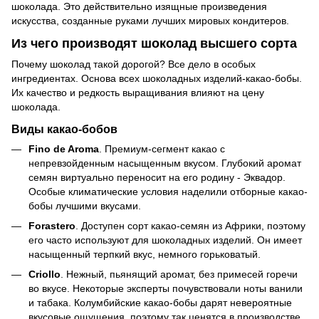
шоколада. Это действительно изящные произведения
искусства, созданные руками лучших мировых кондитеров.
Из чего производят шоколад высшего сорта
Почему шоколад такой дорогой? Все дело в особых
ингредиентах. Основа всех шоколадных изделий-какао-бобы.
Их качество и редкость выращивания влияют на цену
шоколада.
Виды какао-бобов
Fino de Aroma
. Премиум-сегмент какао с
непревзойденным насыщенным вкусом. Глубокий аромат
семян виртуально переносит на его родину - Эквадор.
Особые климатические условия наделили отборные какао-
бобы лучшими вкусами.
Forastero
. Доступен сорт какао-семян из Африки, поэтому
его часто используют для шоколадных изделий. Он имеет
насыщенный терпкий вкус, немного горьковатый.
Criollo
. Нежный, пьянящий аромат, без примесей горечи
во вкусе. Некоторые эксперты почувствовали ноты ванили
и табака. Колумбийские какао-бобы дарят невероятные
вкусовые ощущения, поэтому так ценятся в производстве